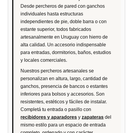
p
Desde percheros de pared con ganchos
o
individuales hasta estructuras
r
independientes de pie, doble barra o con
l
estante superior, todos fabricados
o
artesanalmente en Uruguay con hierro de
s
alta calidad. Un accesorio indispensable
ú
para entradas, dormitorios, baños, estudios
l
y locales comerciales.
t
Nuestros percheros artesanales se
i
personalizan en altura, largo, cantidad de
m
ganchos, presencia de bancos o estantes
o
inferiores para bolsos y accesorios. Son
s
resistentes, estéticos y fáciles de instalar.
Completá tu entrada o pasillo con
recibidores y aparadores
y
zapateras
del
mismo estilo para un espacio de entrada
completo, ordenado y con carácter.