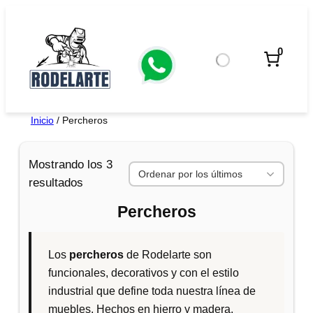
Saltar
al
contenido
0
Inicio
/ Percheros
Mostrando los 3
O
resultados
r
Percheros
d
e
n
Los
percheros
de Rodelarte son
a
funcionales, decorativos y con el estilo
d
industrial que define toda nuestra línea de
o
muebles. Hechos en hierro y madera.