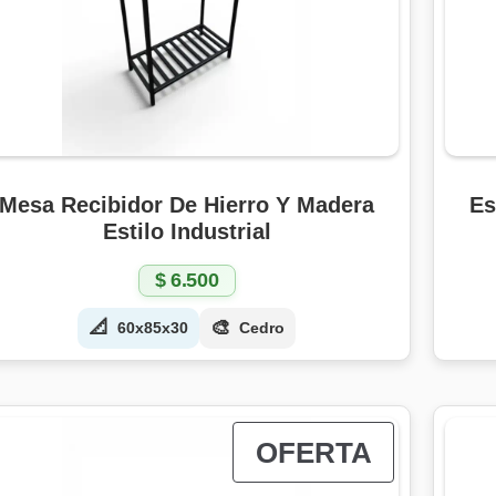
Mesa Recibidor De Hierro Y Madera
Es
Estilo Industrial
$
6.500
📐
🎨
60x85x30
Cedro
P
OFERTA
R