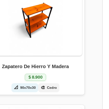
Zapatero De Hierro Y Madera
$
8.900
📐
🎨
90x70x30
Cedro