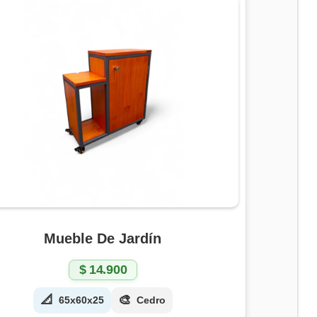
Mueble De Jardín
$
14.900
📐
🎨
65x60x25
Cedro