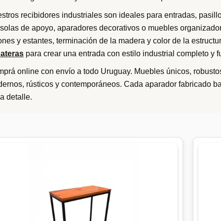
o
stros recibidores industriales son ideales para entradas, pasil
r
solas de apoyo, aparadores decorativos o muebles organizado
l
ones y estantes, terminación de la madera y color de la estruc
o
ateras
para crear una entrada con estilo industrial completo y f
s
prá online con envío a todo Uruguay. Muebles únicos, robusto
ú
ernos, rústicos y contemporáneos. Cada aparador fabricado baj
l
a detalle.
t
i
m
o
s