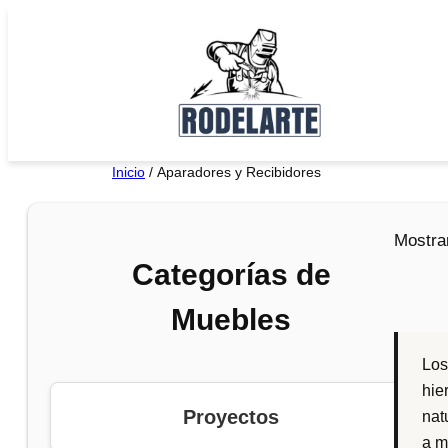
Saltar
al
contenido
Inicio
/ Aparadores y Recibidores
Mostra
Categorías de
Muebles
Lo
hie
Proyectos
nat
a m