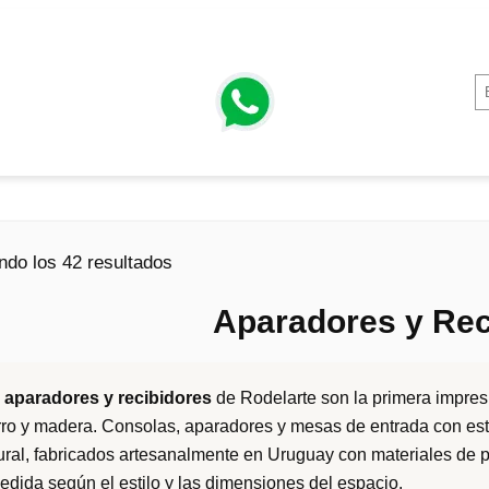
O
ndo los 42 resultados
r
Aparadores y Rec
d
e
n
s
aparadores y recibidores
de Rodelarte son la primera impresi
a
rro y madera. Consolas, aparadores y mesas de entrada con est
d
ural, fabricados artesanalmente en Uruguay con materiales de p
o
edida según el estilo y las dimensiones del espacio.
p