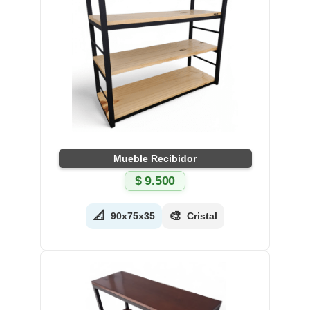
Mueble Recibidor
$
9.500
📐
🎨
90x75x35
Cristal