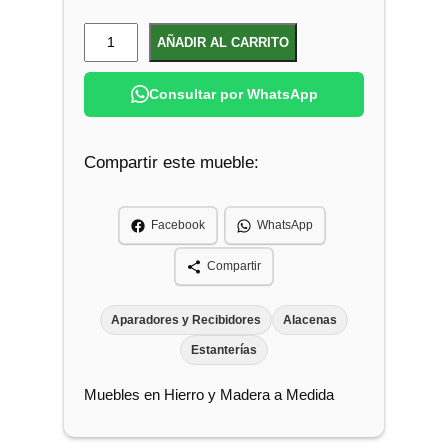
R
AÑADIR AL CARRITO
e
c
Consultar por WhatsApp
i
b
Compartir este mueble:
i
d
o
Facebook
WhatsApp
r
M
Compartir
ó
v
Aparadores y Recibidores
Alacenas
i
Estanterías
l
Muebles en Hierro y Madera a Medida
d
e