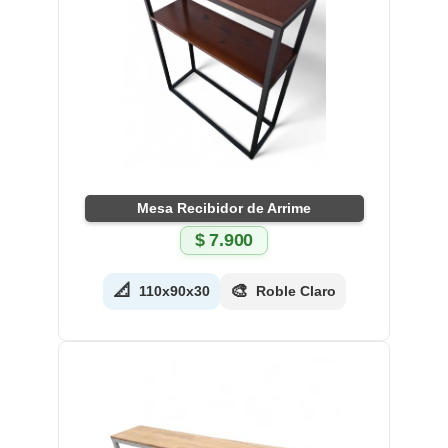
Mesa Recibidor de Arrime
$
7.900
📐
🎨
110x90x30
Roble Claro