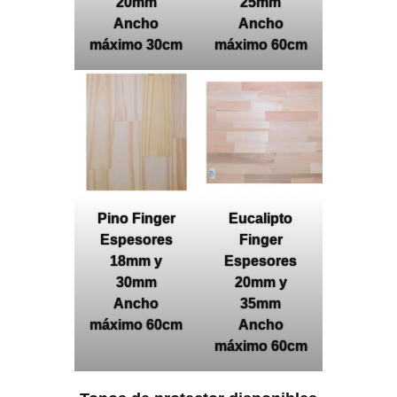
20mm
25mm
Ancho
Ancho
máximo 30cm
máximo 60cm
Pino Finger
Eucalipto
Espesores
Finger
18mm y
Espesores
30mm
20mm y
Ancho
35mm
máximo 60cm
Ancho
máximo 60cm