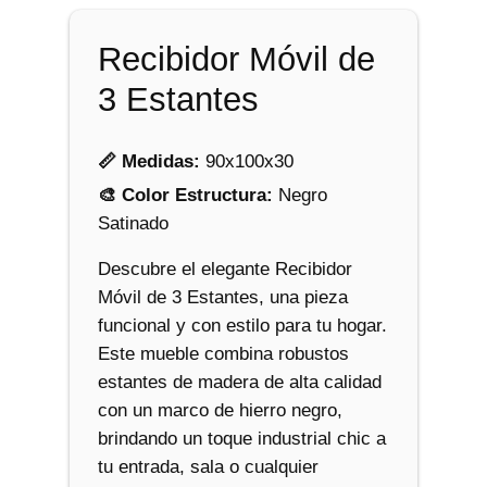
3
E
Recibidor Móvil de
s
t
3 Estantes
a
n
📏 Medidas:
90x100x30
t
🎨 Color Estructura:
Negro
e
Satinado
s
c
Descubre el elegante Recibidor
a
Móvil de 3 Estantes, una pieza
n
funcional y con estilo para tu hogar.
t
Este mueble combina robustos
i
estantes de madera de alta calidad
d
con un marco de hierro negro,
a
brindando un toque industrial chic a
d
tu entrada, sala o cualquier