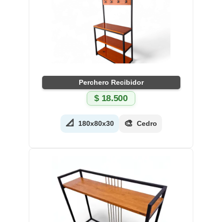
Perchero Recibidor
$
18.500
📐
🎨
180x80x30
Cedro