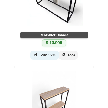
Recibidor Dorado
$
10.900
📐
🎨
120x90x40
Teca