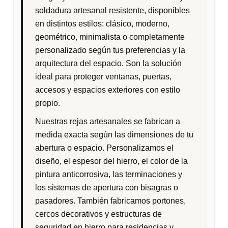
p
soldadura artesanal resistente, disponibles
o
en distintos estilos: clásico, moderno,
r
geométrico, minimalista o completamente
l
personalizado según tus preferencias y la
o
arquitectura del espacio. Son la solución
s
ideal para proteger ventanas, puertas,
ú
accesos y espacios exteriores con estilo
l
propio.
t
Nuestras rejas artesanales se fabrican a
i
medida exacta según las dimensiones de tu
m
abertura o espacio. Personalizamos el
o
diseño, el espesor del hierro, el color de la
s
pintura anticorrosiva, las terminaciones y
los sistemas de apertura con bisagras o
pasadores. También fabricamos portones,
cercos decorativos y estructuras de
seguridad en hierro para residencias y