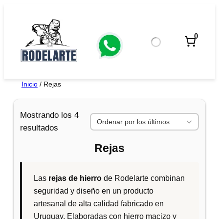
Saltar
al
contenido
0
Inicio
/ Rejas
Mostrando los 4
O
resultados
r
Rejas
d
e
n
Las
rejas de hierro
de Rodelarte combinan
a
seguridad y diseño en un producto
d
artesanal de alta calidad fabricado en
o
Uruguay. Elaboradas con hierro macizo y