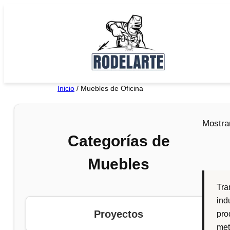
Saltar
al
contenido
Inicio
/ Muebles de Oficina
Mostra
Categorías de
Muebles
Tra
ind
Proyectos
pro
met