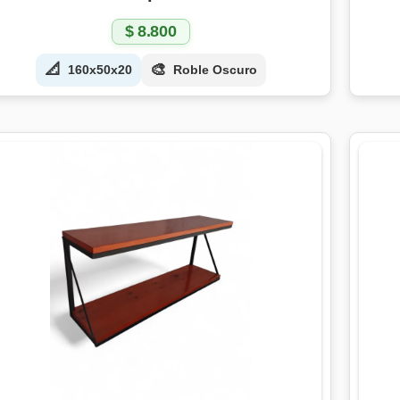
$
8.800
📐
🎨
160x50x20
Roble Oscuro