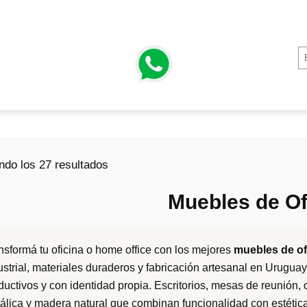
O
ndo los 27 resultados
r
Muebles de Of
d
e
n
nsformá tu oficina o home office con los mejores
muebles de of
a
ustrial, materiales duraderos y fabricación artesanal en Uruguay
d
ductivos y con identidad propia. Escritorios, mesas de reunión, 
o
álica y madera natural que combinan funcionalidad con estétic
p