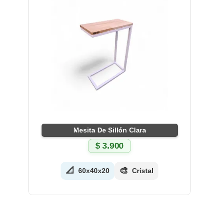
Mesita De Sillón Clara
$
3.900
📐
🎨
60x40x20
Cristal