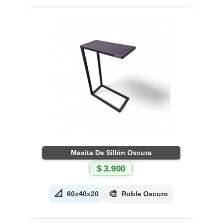
Mesita De Sillón Oscura
$
3.900
📐
🎨
60x40x20
Roble Oscuro