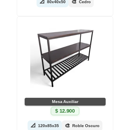
📐
🎨
80x40x50
Cedro
Mesa Auxiliar
$
12.900
📐
🎨
120x85x35
Roble Oscuro