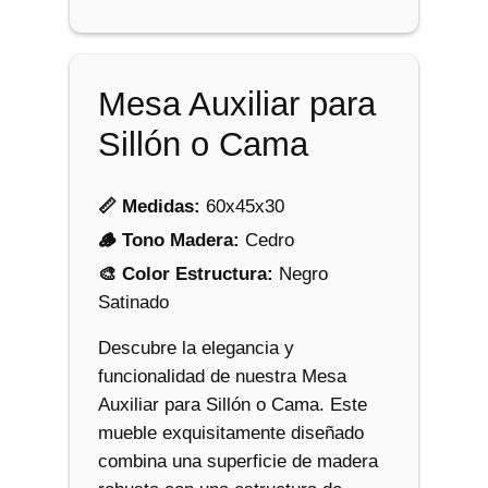
a
S
i
Mesa Auxiliar para
l
l
Sillón o Cama
ó
n
📏 Medidas:
60x45x30
o
🪵 Tono Madera:
Cedro
C
🎨 Color Estructura:
Negro
a
Satinado
m
a
Descubre la elegancia y
c
funcionalidad de nuestra Mesa
a
Auxiliar para Sillón o Cama. Este
n
mueble exquisitamente diseñado
t
combina una superficie de madera
i