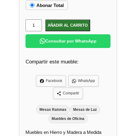
Abonar Total
M
AÑADIR AL CARRITO
e
s
Consultar por WhatsApp
a
A
Compartir este mueble:
u
x
i
Facebook
WhatsApp
l
i
Compartir
a
r
Mesas Ratonas
Mesas de Luz
p
Muebles de Oficina
a
Muebles en Hierro y Madera a Medida
r