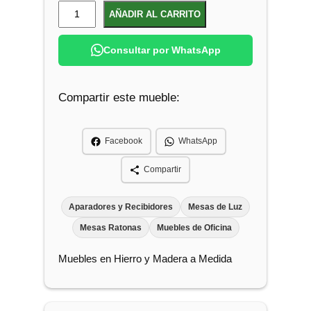
M
AÑADIR AL CARRITO
e
s
Consultar por WhatsApp
i
t
Compartir este mueble:
a
p
a
Facebook
WhatsApp
r
a
Compartir
I
m
Aparadores y Recibidores
Mesas de Luz
p
Mesas Ratonas
Muebles de Oficina
r
Muebles en Hierro y Madera a Medida
e
s
o