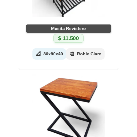
Mesita Revistero
$
11.500
📐
🎨
80x90x40
Roble Claro