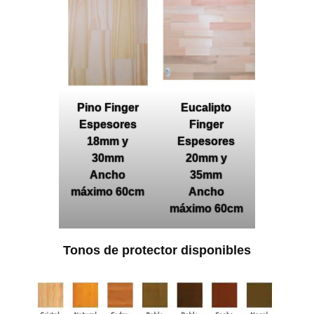
Pino Finger
Eucalipto
Espesores
Finger
18mm y
Espesores
30mm
20mm y
Ancho
35mm
máximo 60cm
Ancho
máximo 60cm
Tonos de protector disponibles