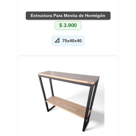
Estructura Para Mesita de Hormigón
$
3.900
📐
75x40x40