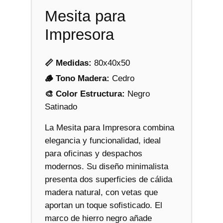
r
Mesita para
a
c
Impresora
a
n
📏 Medidas:
80x40x50
t
🪵 Tono Madera:
Cedro
i
🎨 Color Estructura:
Negro
d
Satinado
a
d
La Mesita para Impresora combina
elegancia y funcionalidad, ideal
para oficinas y despachos
modernos. Su diseño minimalista
presenta dos superficies de cálida
madera natural, con vetas que
aportan un toque sofisticado. El
marco de hierro negro añade