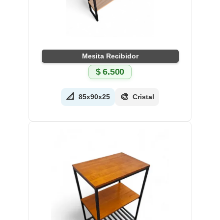
Mesita Recibidor
$
6.500
📐
🎨
85x90x25
Cristal