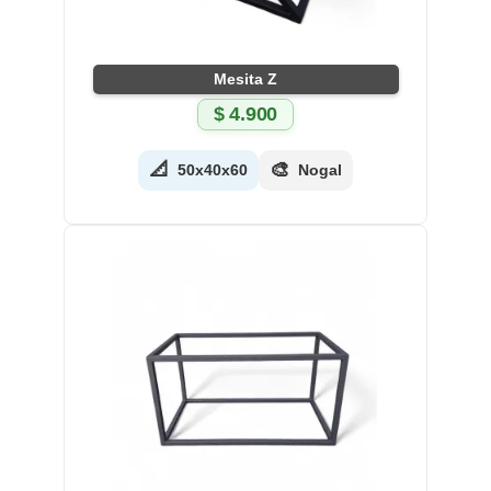
Mesita Z
$
4.900
📐
🎨
50x40x60
Nogal