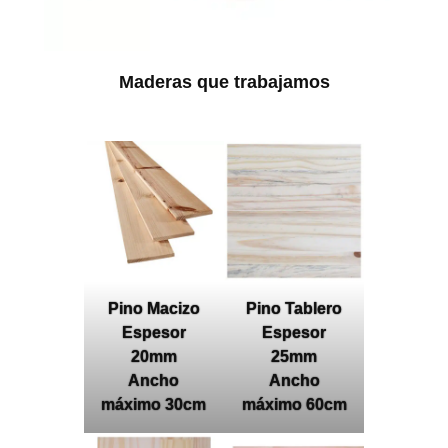
Maderas que trabajamos
Pino Macizo
Pino Tablero
Espesor
Espesor
20mm
25mm
Ancho
Ancho
máximo 30cm
máximo 60cm