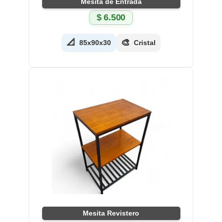
Mesita de Entrada
$
6.500
📐
🎨
85x90x30
Cristal
Mesita Revistero