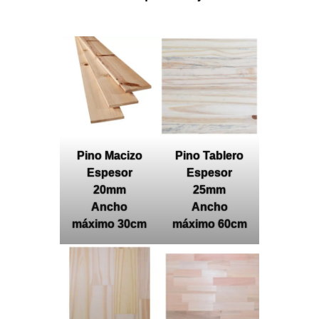
Pino Macizo
Pino Tablero
Espesor
Espesor
20mm
25mm
Ancho
Ancho
máximo 30cm
máximo 60cm