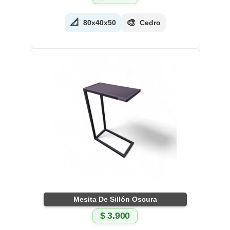
📐
🎨
80x40x50
Cedro
Mesita De Sillón Oscura
$
3.900