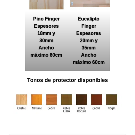
Pino Finger
Eucalipto
Espesores
Finger
18mm y
Espesores
30mm
20mm y
Ancho
35mm
máximo 60cm
Ancho
máximo 60cm
Tonos de protector disponibles