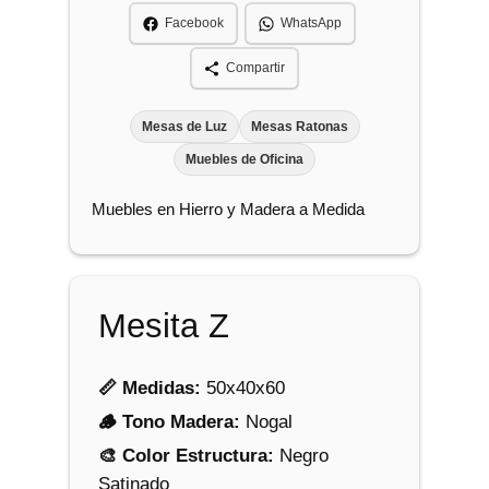
c
Facebook
WhatsApp
a
n
Compartir
t
i
Mesas de Luz
Mesas Ratonas
d
Muebles de Oficina
a
Muebles en Hierro y Madera a Medida
d
Mesita Z
📏 Medidas:
50x40x60
🪵 Tono Madera:
Nogal
🎨 Color Estructura:
Negro
Satinado