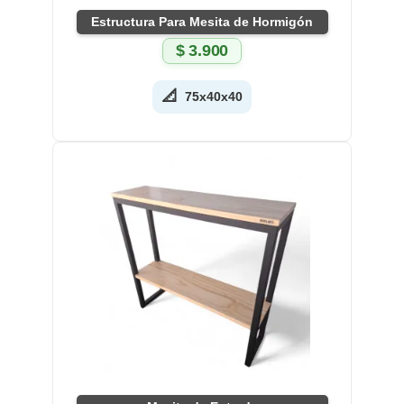
Estructura Para Mesita de Hormigón
$
3.900
📐
75x40x40