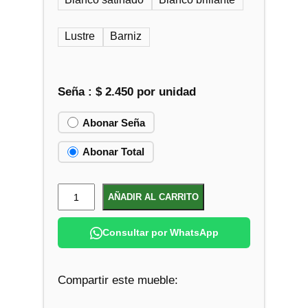
Lustre
Barniz
Seña :
$
2.450
por unidad
Abonar Seña
Abonar Total
M
AÑADIR AL CARRITO
e
s
Consultar por WhatsApp
i
t
Compartir este mueble:
a
Z