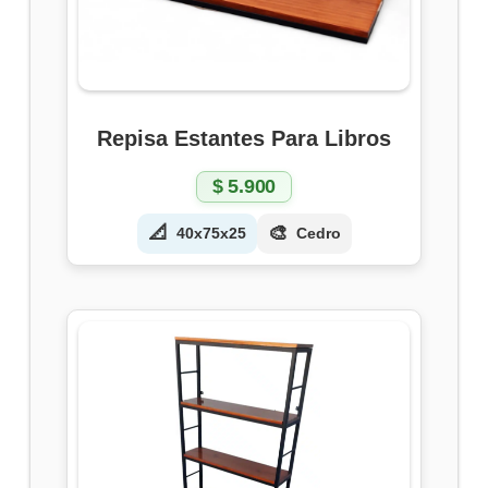
Repisa Estantes Para Libros
$
5.900
📐
🎨
40x75x25
Cedro