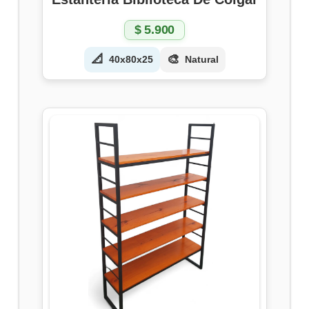
$
5.900
📐
🎨
40x80x25
Natural