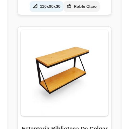
📐
🎨
110x90x30
Roble Claro
Estantería Biblioteca De Colgar