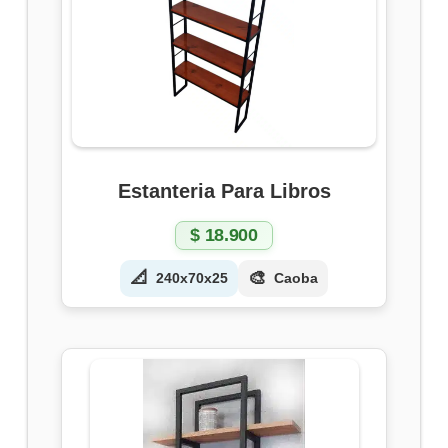
Estanteria Para Libros
$
18.900
📐
🎨
240x70x25
Caoba