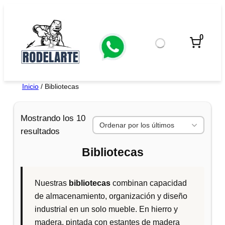
Saltar
al
contenido
0
Inicio
/ Bibliotecas
Mostrando los 10
O
resultados
r
Bibliotecas
d
e
n
Nuestras
bibliotecas
combinan capacidad
a
de almacenamiento, organización y diseño
d
industrial en un solo mueble. En hierro y
o
madera, pintada con estantes de madera