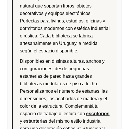
p
natural que soportan libros, objetos
o
decorativos y equipos electrónicos.
r
Perfectas para livings, estudios, oficinas y
l
dormitorios modernos con estética industrial
o
o rústica. Cada biblioteca se fabrica
s
artesanalmente en Uruguay, a medida
ú
según el espacio disponible.
l
Disponibles en distintas alturas, anchos y
t
configuraciones: desde pequeñas
i
estanterías de pared hasta grandes
m
bibliotecas modulares de piso a techo.
o
Personalizamos el número de estantes, las
s
dimensiones, los acabados de madera y el
color de la estructura. Complementá tu
espacio de trabajo o lectura con
escritorios
y
estanterías
del mismo estilo industrial
para una decoración cohesiva y funcional.