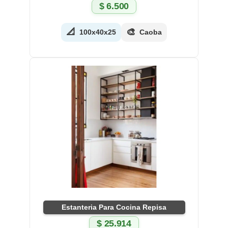
$
6.500
📐
🎨
100x40x25
Caoba
Estanteria Para Cocina Repisa
$
25.914