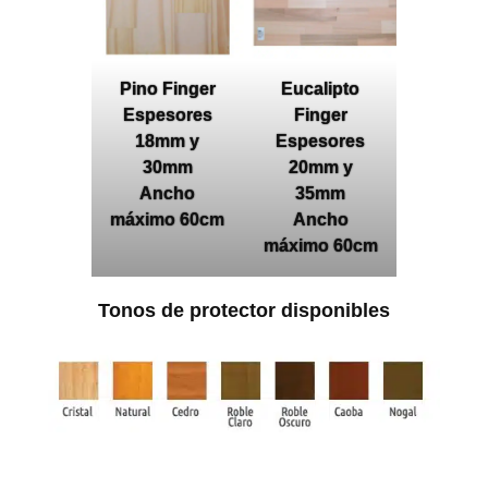
Pino Finger
Eucalipto
Espesores
Finger
18mm y
Espesores
30mm
20mm y
Ancho
35mm
máximo 60cm
Ancho
máximo 60cm
Tonos de protector disponibles