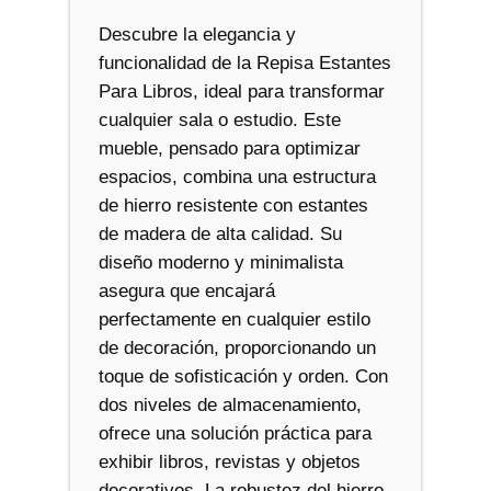
a
Descubre la elegancia y
n
funcionalidad de la Repisa Estantes
t
Para Libros, ideal para transformar
i
cualquier sala o estudio. Este
d
mueble, pensado para optimizar
a
espacios, combina una estructura
d
de hierro resistente con estantes
de madera de alta calidad. Su
diseño moderno y minimalista
asegura que encajará
perfectamente en cualquier estilo
de decoración, proporcionando un
toque de sofisticación y orden. Con
dos niveles de almacenamiento,
ofrece una solución práctica para
exhibir libros, revistas y objetos
decorativos. La robustez del hierro