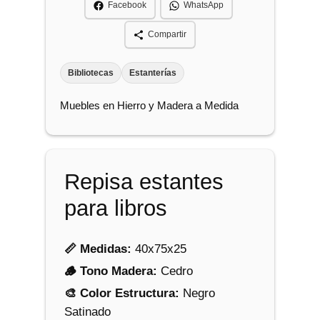
Facebook
WhatsApp
t
a
Compartir
n
t
Bibliotecas
Estanterías
e
Muebles en Hierro y Madera a Medida
s
P
a
r
Repisa estantes
a
para libros
L
i
b
📏 Medidas:
40x75x25
r
🪵 Tono Madera:
Cedro
o
🎨 Color Estructura:
Negro
s
Satinado
c