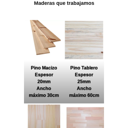
Maderas que trabajamos
Pino Macizo
Pino Tablero
Espesor
Espesor
20mm
25mm
Ancho
Ancho
máximo 30cm
máximo 60cm