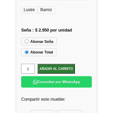
Lustre
Barniz
Seña :
$
2.950
por unidad
Abonar Seña
Abonar Total
R
AÑADIR AL CARRITO
e
p
Consultar por WhatsApp
i
s
Compartir este mueble:
a
E
s