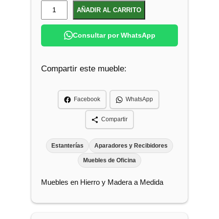
R
AÑADIR AL CARRITO
e
p
Consultar por WhatsApp
i
s
Compartir este mueble:
a
P
a
Facebook
WhatsApp
r
a
Compartir
M
a
Estanterías
Aparadores y Recibidores
c
Muebles de Oficina
e
Muebles en Hierro y Madera a Medida
t
a
s