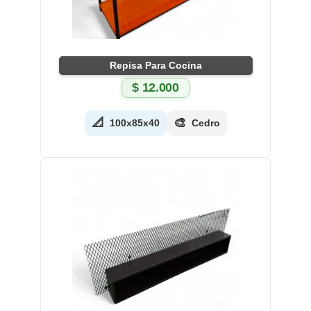
Repisa Para Cocina
$
12.000
📐
🎨
100x85x40
Cedro