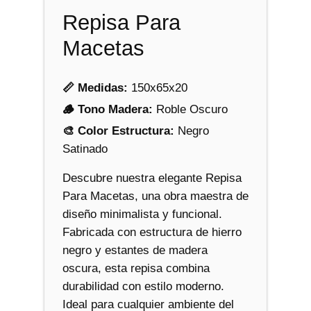
c
Repisa Para
a
n
Macetas
t
i
📏 Medidas:
150x65x20
d
🪵 Tono Madera:
Roble Oscuro
a
🎨 Color Estructura:
Negro
d
Satinado
Descubre nuestra elegante Repisa
Para Macetas, una obra maestra de
diseño minimalista y funcional.
Fabricada con estructura de hierro
negro y estantes de madera
oscura, esta repisa combina
durabilidad con estilo moderno.
Ideal para cualquier ambiente del