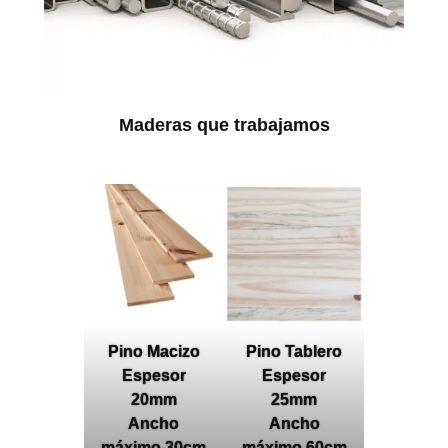
Maderas que trabajamos
Pino Macizo
Pino Tablero
Espesor
Espesor
20mm
25mm
Ancho
Ancho
máximo 30cm
máximo 60cm