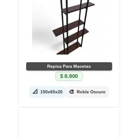
Repisa Para Macetas
$
8.900
📐
🎨
150x65x20
Roble Oscuro