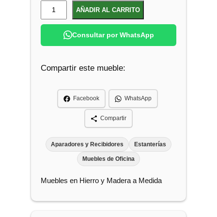
E
AÑADIR AL CARRITO
s
t
Consultar por WhatsApp
a
n
Compartir este mueble:
t
e
R
Facebook
WhatsApp
e
p
Compartir
i
s
Aparadores y Recibidores
Estanterías
a
Muebles de Oficina
G
Muebles en Hierro y Madera a Medida
a
m
e