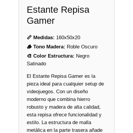
r
Estante Repisa
c
a
Gamer
n
t
📏 Medidas:
160x50x20
i
🪵 Tono Madera:
Roble Oscuro
d
🎨 Color Estructura:
Negro
a
Satinado
d
El Estante Repisa Gamer es la
pieza ideal para cualquier setup de
videojuegos. Con un diseño
moderno que combina hierro
robusto y madera de alta calidad,
esta repisa ofrece funcionalidad y
estilo. La estructura de malla
metálica en la parte trasera añade