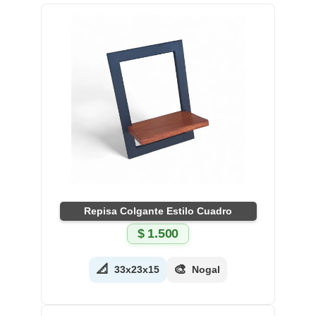
Repisa Colgante Estilo Cuadro
$
1.500
📐
🎨
33x23x15
Nogal