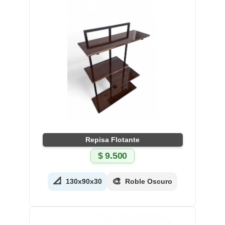
Repisa Flotante
$
9.500
📐
🎨
130x90x30
Roble Oscuro