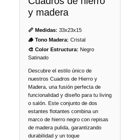
Cuadros de hierro
a
y madera
d
e
r
📏 Medidas:
33x23x15
a
🪵 Tono Madera:
Cristal
c
🎨 Color Estructura:
Negro
a
Satinado
n
t
Descubre el estilo único de
i
nuestros Cuadros de Hierro y
d
Madera, una fusión perfecta de
a
funcionalidad y diseño para tu living
d
o salón. Este conjunto de dos
estantes flotantes combina un
marco de hierro negro con repisas
de madera pulida, garantizando
durabilidad y un toque