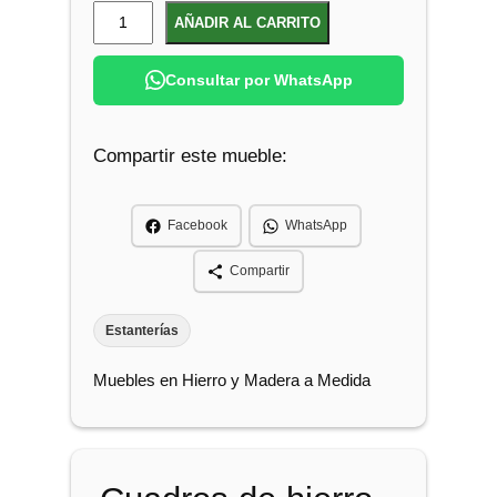
C
AÑADIR AL CARRITO
u
a
Consultar por WhatsApp
d
r
Compartir este mueble:
o
s
d
Facebook
WhatsApp
e
H
Compartir
i
e
Estanterías
r
Muebles en Hierro y Madera a Medida
r
o
y
M