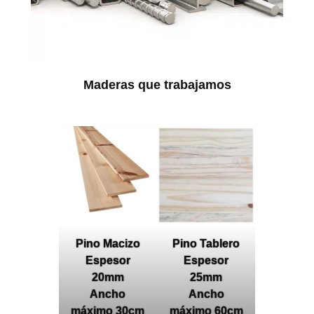
Maderas que trabajamos
Pino Macizo
Pino Tablero
Espesor
Espesor
20mm
25mm
Ancho
Ancho
máximo 30cm
máximo 60cm