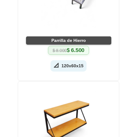
Parrilla de Hierro
$
6.500
$
8.000
El
El
precio
precio
original
actual
📐
120x60x15
era:
es:
$ 8.000.
$ 6.500.