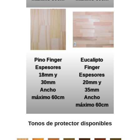
Pino Finger
Eucalipto
Espesores
Finger
18mm y
Espesores
30mm
20mm y
Ancho
35mm
máximo 60cm
Ancho
máximo 60cm
Tonos de protector disponibles