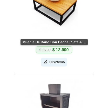
Mueble De Baño Con Bacha Pileta A Medida En Madera
$
12.900
$
15.000
El
El
precio
precio
original
actual
📐
60x25x45
era:
es:
$ 15.000.
$ 12.900.