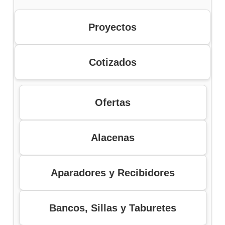
i
a
n
l
a
e
Proyectos
l
s
e
:
r
$
a
Cotizados
:
6
$
.
5
7
0
.
0
Ofertas
0
.
0
0
.
Alacenas
Aparadores y Recibidores
Bancos, Sillas y Taburetes