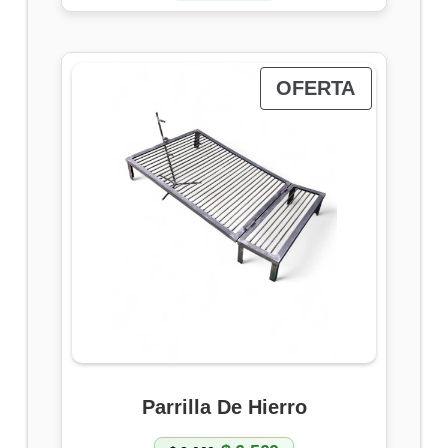
P
OFERTA
R
O
D
U
C
T
O
E
N
O
Parrilla De Hierro
F