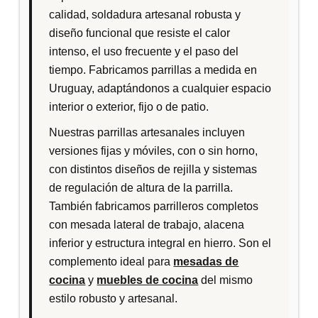
p
calidad, soldadura artesanal robusta y
o
diseño funcional que resiste el calor
r
intenso, el uso frecuente y el paso del
l
tiempo. Fabricamos parrillas a medida en
o
Uruguay, adaptándonos a cualquier espacio
s
interior o exterior, fijo o de patio.
ú
Nuestras parrillas artesanales incluyen
l
versiones fijas y móviles, con o sin horno,
t
con distintos diseños de rejilla y sistemas
i
de regulación de altura de la parrilla.
m
También fabricamos parrilleros completos
o
con mesada lateral de trabajo, alacena
s
inferior y estructura integral en hierro. Son el
complemento ideal para
mesadas de
cocina
y
muebles de cocina
del mismo
estilo robusto y artesanal.