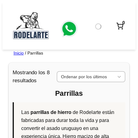
Saltar
al
contenido
0
Inicio
/ Parrillas
Mostrando los 8
O
resultados
r
Parrillas
d
e
n
Las
parrillas de hierro
de Rodelarte están
a
fabricadas para durar toda la vida y para
d
convertir el asado uruguayo en una
o
experiencia única. Hierro macizo de alta