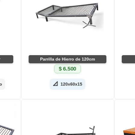
r
Parrilla de Hierro de 120cm
$
6.500
📐
o
120x60x15