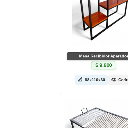
Mesa Recibidor Aparado
$
9.900
📐
🎨
88x110x30
Cedr