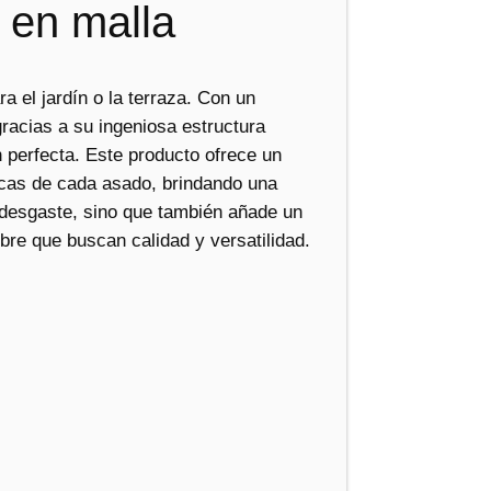
o en malla
g
u
l
a el jardín o la terraza. Con un
a
gracias a su ingeniosa estructura
b
n perfecta. Este producto ofrece un
l
íficas de cada asado, brindando una
e
l desgaste, sino que también añade un
c
ibre que buscan calidad y versatilidad.
a
n
t
i
d
a
d