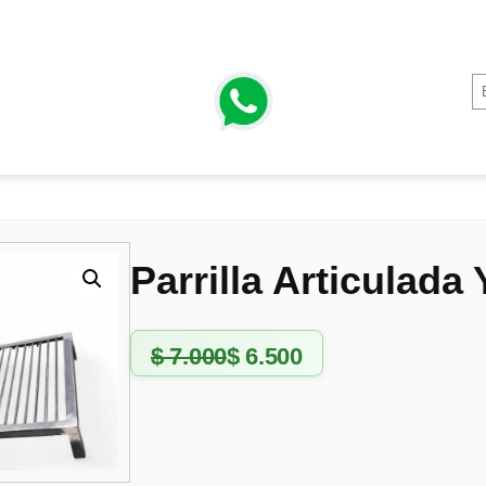
Parrilla Articulada
$
7.000
$
6.500
E
E
l
l
p
p
r
r