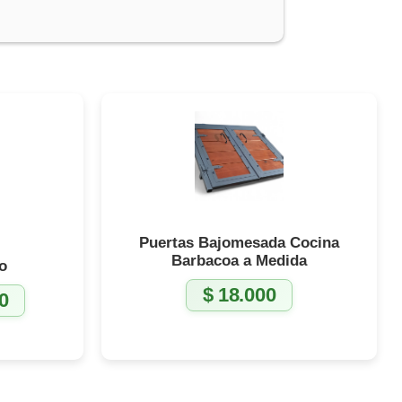
ucto
a
Puertas Bajomesada Cocina
Barbacoa a Medida
ro
$
18.000
0