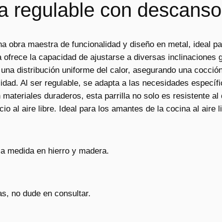
ada regulable con descans
$
.
5
7
0
na obra maestra de funcionalidad y diseño en metal, ideal par
.
0
a ofrece la capacidad de ajustarse a diversas inclinaciones 
0
.
 una distribución uniforme del calor, asegurando una cocció
0
ticidad. Al ser regulable, se adapta a las necesidades espec
0
ateriales duraderos, esta parrilla no solo es resistente a
.
 al aire libre. Ideal para los amantes de la cocina al aire l
a medida en hierro y madera.
s, no dude en consultar.