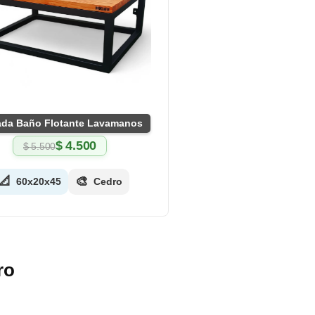
da Baño Flotante Lavamanos
$
4.500
$
5.500
El
El
precio
precio
original
actual
📐
🎨
60x20x45
Cedro
era:
es:
$ 5.500.
$ 4.500.
ro