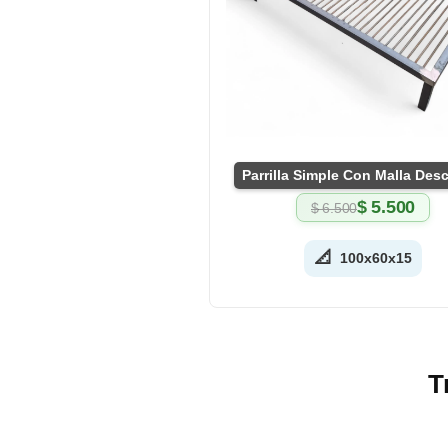
Parrilla Simple Con Malla De
$
5.500
$
6.500
El
El
precio
precio
original
actual
📐
100x60x15
era:
es:
$ 6.500.
$ 5.500.
T