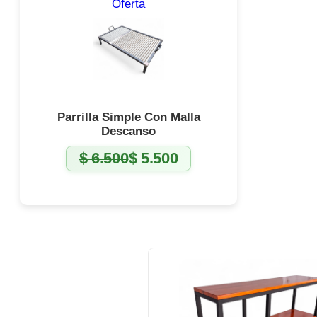
Producto
Oferta
en
oferta
Parrilla Simple Con Malla
Descanso
$
6.500
$
5.500
El
El
precio
precio
original
actual
era:
es:
$ 6.500.
$ 5.500.