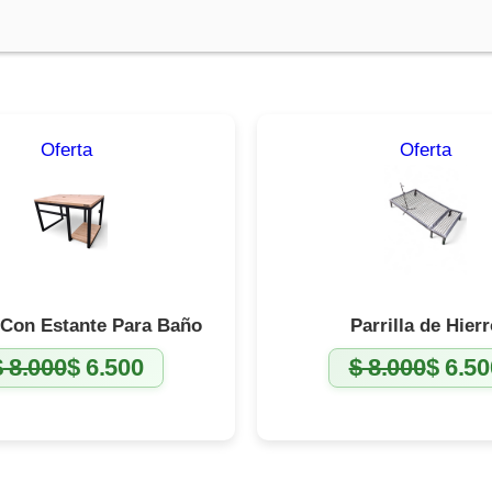
Producto
Prod
Oferta
Oferta
en
en
oferta
ofert
Con Estante Para Baño
Parrilla de Hier
$
8.000
$
6.500
$
8.000
$
6.50
El
El
El
El
precio
precio
precio
precio
original
actual
original
actual
era:
es:
era:
es:
$ 8.000.
$ 6.500.
$ 8.000.
$ 6.500.