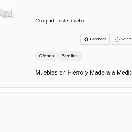
e
e
c
c
i
i
Compartir este mueble:
o
o
o
a
Facebook
Whats
r
c
i
t
Ofertas
Parrillas
g
u
i
a
Muebles en Hierro y Madera a Medi
n
l
a
e
l
s
e
:
r
$
a
:
6