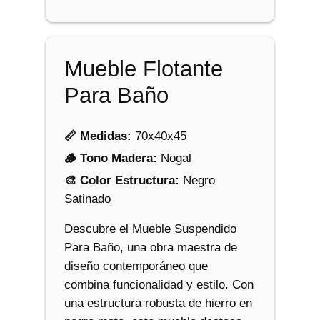
o
P
a
Mueble Flotante
r
a
Para Baño
B
a
📏 Medidas:
70x40x45
ñ
🪵 Tono Madera:
Nogal
o
🎨 Color Estructura:
Negro
c
Satinado
a
n
Descubre el Mueble Suspendido
t
Para Baño, una obra maestra de
i
diseño contemporáneo que
d
combina funcionalidad y estilo. Con
a
una estructura robusta de hierro en
d