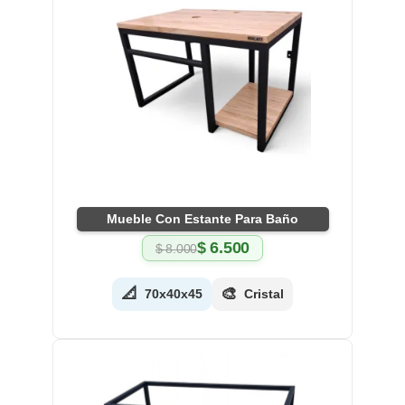
Mueble Con Estante Para Baño
$
6.500
$
8.000
El
El
precio
precio
original
actual
📐
🎨
70x40x45
Cristal
era:
es:
$ 8.000.
$ 6.500.