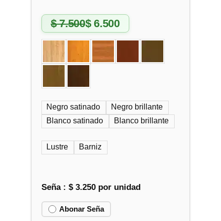
$
7.500
$
6.500
E
E
l
l
p
p
r
r
e
e
c
c
i
i
o
o
Negro satinado
Negro brillante
o
a
Blanco satinado
Blanco brillante
r
c
i
t
Lustre
Barniz
g
u
i
a
n
l
a
e
Seña :
$
3.250
por unidad
l
s
e
:
Abonar Seña