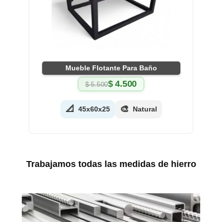
Mueble Flotante Para Baño
$
4.500
$
5.500
El
El
precio
precio
original
actual
📐
🎨
45x60x25
Natural
era:
es:
$ 5.500.
$ 4.500.
Trabajamos todas las medidas de hierro