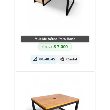
Mueble Aéreo Para Baño
$
7.000
$
8.500
El
El
precio
precio
original
actual
📐
🎨
80x40x45
Cristal
era:
es:
$ 8.500.
$ 7.000.