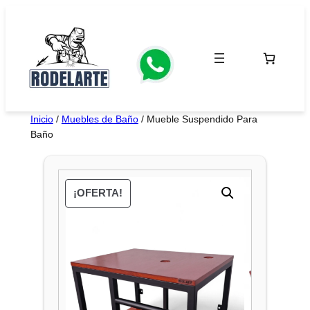
Saltar
al
contenido
Inicio
/
Muebles de Baño
/ Mueble Suspendido Para
Baño
¡OFERTA!