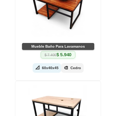
Mueble Baño Para Lavamanos
$
5.940
$
7.400
El
El
precio
precio
original
actual
📐
🎨
60x40x45
Cedro
era:
es:
$ 7.400.
$ 5.940.