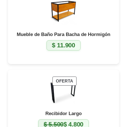
Mueble de Baño Para Bacha de Hormigón
$
11.900
PRODUCTO
OFERTA
EN
OFERTA
Recibidor Largo
$
5.500
$
4.800
El
El