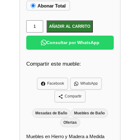
r
$
Abonar Total
a
:
6
$
.
M
AÑADIR AL CARRITO
5
u
7
0
e
.
0
Consultar por WhatsApp
b
5
.
l
0
0
Compartir este mueble:
e
.
S
u
Facebook
WhatsApp
s
p
Compartir
e
n
Mesadas de Baño
Muebles de Baño
d
Ofertas
i
Muebles en Hierro y Madera a Medida
d