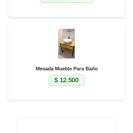
precio
precio
original
actual
era:
es:
$ 5.500.
$ 4.800.
Mesada Mueble Para Baño
$
12.500