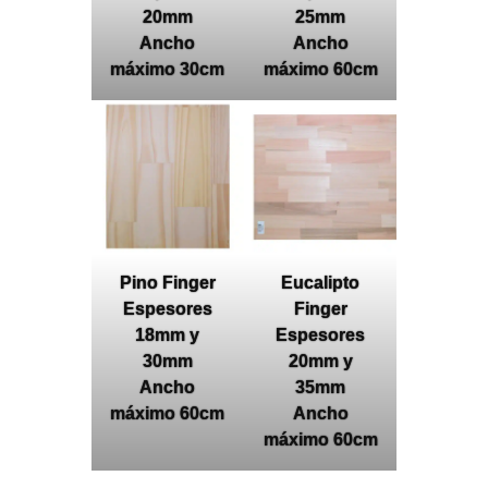
20mm
25mm
Ancho
Ancho
máximo 30cm
máximo 60cm
Pino Finger
Eucalipto
Espesores
Finger
18mm y
Espesores
30mm
20mm y
Ancho
35mm
máximo 60cm
Ancho
máximo 60cm