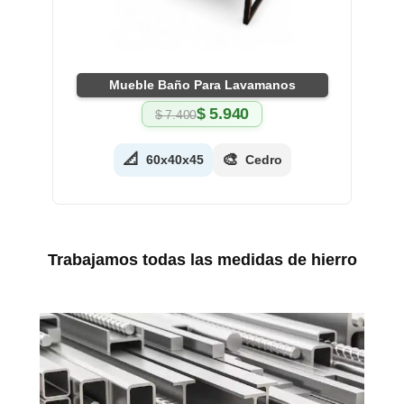
Mueble Baño Para Lavamanos
$
5.940
$
7.400
El
El
precio
precio
original
actual
📐
🎨
60x40x45
Cedro
era:
es:
$ 7.400.
$ 5.940.
Trabajamos todas las medidas de hierro