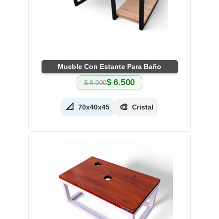
Mueble Con Estante Para Baño
$
6.500
$
8.000
El
El
precio
precio
original
actual
📐
🎨
70x40x45
Cristal
era:
es:
$ 8.000.
$ 6.500.