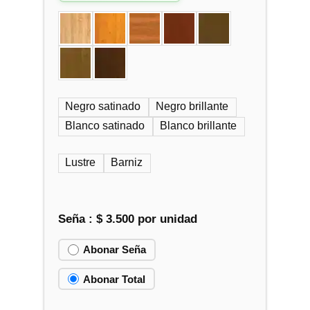
l
l
p
p
r
r
e
e
c
c
i
i
o
o
Negro satinado
Negro brillante
o
a
Blanco satinado
Blanco brillante
r
c
i
t
Lustre
Barniz
g
u
i
a
n
l
a
e
Seña :
$
3.500
por unidad
l
s
e
:
Abonar Seña
r
$
Abonar Total
a
:
7