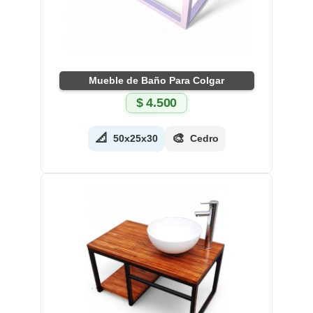
Mueble de Baño Para Colgar
$
4.500
📐
🎨
50x25x30
Cedro