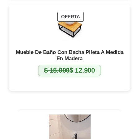
PRODUCTO
OFERTA
EN
OFERTA
Mueble De Baño Con Bacha Pileta A Medida
En Madera
$
15.000
$
12.900
El
El
precio
precio
original
actual
era:
es:
$ 15.000.
$ 12.900.