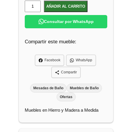
$
.
M
AÑADIR AL CARRITO
0
u
8
0
e
.
0
Consultar por WhatsApp
b
5
.
l
0
0
Compartir este mueble:
e
.
A
é
Facebook
WhatsApp
r
e
Compartir
o
P
Mesadas de Baño
Muebles de Baño
a
Ofertas
r
Muebles en Hierro y Madera a Medida
a
B
a