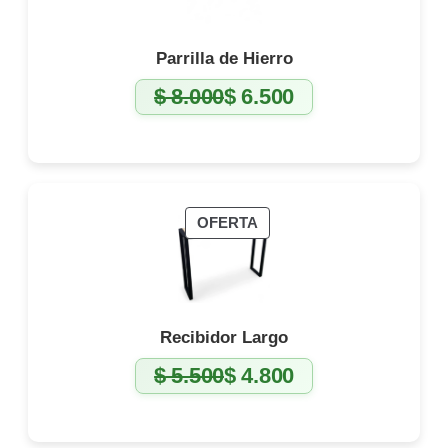
Parrilla de Hierro
$
8.000
$
6.500
El
El
precio
precio
original
actual
era:
es:
$ 8.000.
$ 6.500.
PRODUCTO
OFERTA
EN
OFERTA
Recibidor Largo
$
5.500
$
4.800
El
El
precio
precio
original
actual
era:
es:
$ 5.500.
$ 4.800.