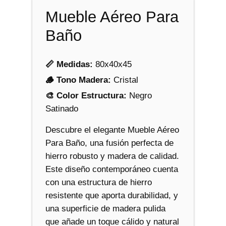
ñ
Mueble Aéreo Para
o
c
Baño
a
n
📏 Medidas:
80x40x45
t
🪵 Tono Madera:
Cristal
i
🎨 Color Estructura:
Negro
d
Satinado
a
d
Descubre el elegante Mueble Aéreo
Para Baño, una fusión perfecta de
hierro robusto y madera de calidad.
Este diseño contemporáneo cuenta
con una estructura de hierro
resistente que aporta durabilidad, y
una superficie de madera pulida
que añade un toque cálido y natural