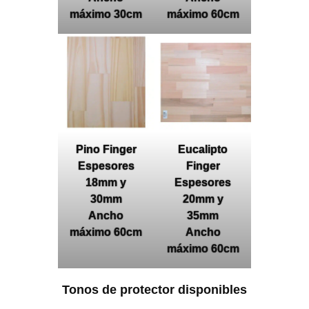
máximo 30cm
máximo 60cm
Pino Finger
Eucalipto
Espesores
Finger
18mm y
Espesores
30mm
20mm y
Ancho
35mm
máximo 60cm
Ancho
máximo 60cm
Tonos de protector disponibles