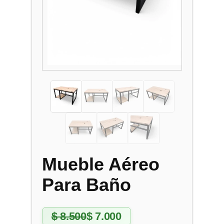
Mueble Aéreo
Para Baño
$
8.500
$
7.000
E
E