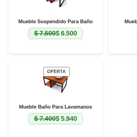
Mueble Suspendido Para Baño
Mueb
$
7.500
$
6.500
El
El
precio
precio
original
actual
era:
es:
$ 7.500.
$ 6.500.
PRODUCTO
OFERTA
EN
OFERTA
Mueble Baño Para Lavamanos
$
7.400
$
5.940
El
El
precio
precio
original
actual
era:
es: