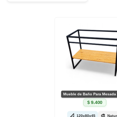
$ 7.400.
$ 5.940.
$
9.400
📐
🎨
120x80x45
Natur