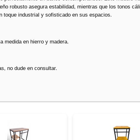
s
eño robusto asegura estabilidad, mientras que los tonos cál
c
 toque industrial y sofisticado en sus espacios.
a
n
t
a medida en hierro y madera.
i
d
a
s, no dude en consultar.
d