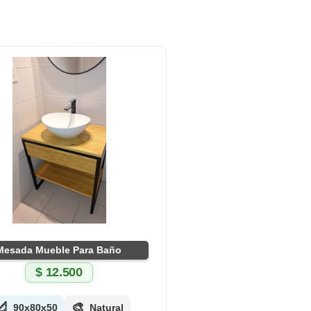
Mesada Mueble Para Baño
$
12.500
📐
🎨
90x80x50
Natural