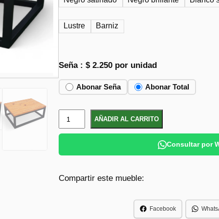
e
e
c
c
Lustre
Barniz
i
i
o
o
o
a
Seña :
$
2.250
por unidad
r
c
i
t
Abonar Seña
Abonar Total
g
u
i
a
M
AÑADIR AL CARRITO
n
l
e
s
a
e
Consultar por
a
l
s
d
e
:
Compartir este mueble:
a
r
$
B
a
a
Facebook
Whats
:
4
ñ