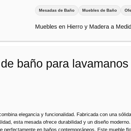
$
.
o
Mesadas de Baño
Muebles de Baño
Ofe
5
F
5
0
l
Muebles en Hierro y Madera a Medi
o
.
0
t
5
.
a
0
n
0
t
 de baño para lavamanos
.
e
L
a
v
a
m
a
bina elegancia y funcionalidad. Fabricada con una sólida 
n
lidad, esta mesada ofrece durabilidad y un diseño moderno. L
o
se perfectamente en baños contemporáneos. Este mueble flo