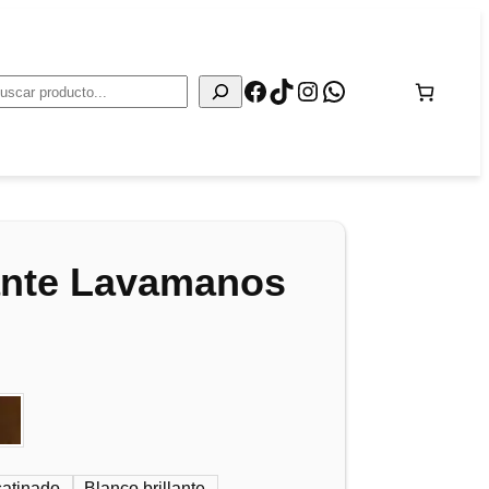
Facebook
TikTok
Instagram
WhatsApp
Buscar
ante Lavamanos
satinado
Blanco brillante