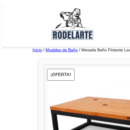
Saltar
al
contenido
Inicio
/
Muebles de Baño
/ Mesada Baño Flotante L
¡OFERTA!