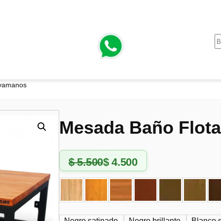
avamanos
Mesada Baño Flot
$
5.500
$
4.500
E
E
l
l
p
p
r
r
Negro satinado
Negro brillante
Blanco 