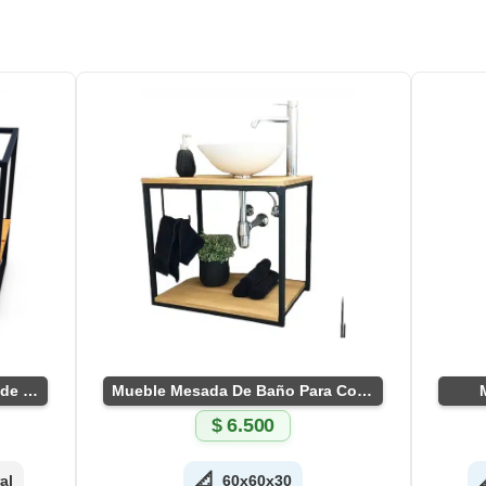
Mueble de Baño Para Mesada de Marmol
Mueble Mesada De Baño Para Colgar
$
6.500
📐
al
60x60x30