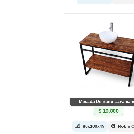
Mesada De Baño Lavaman
$
10.800
📐
🎨
80x100x45
Roble C