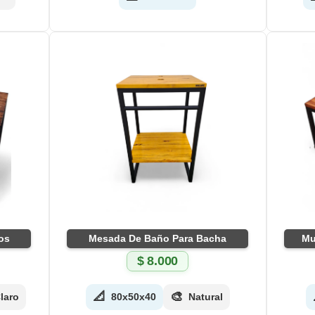
os
Mesada De Baño Para Bacha
Mu
$
8.000
📐
🎨
laro
80x50x40
Natural