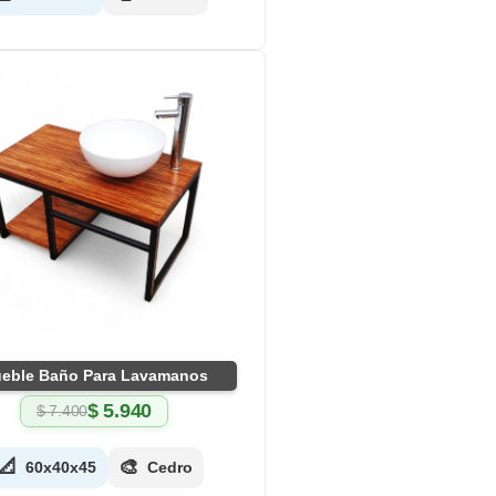
eble Baño Para Lavamanos
$
5.940
$
7.400
El
El
precio
precio
original
actual
📐
🎨
60x40x45
Cedro
era:
es:
$ 7.400.
$ 5.940.