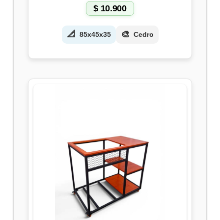
$
10.900
📐
🎨
85x45x35
Cedro