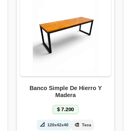
Banco Simple De Hierro Y
Madera
$
7.200
📐
🎨
120x42x40
Teca