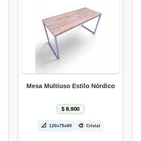
Mesa Multiuso Estilo Nórdico
$
8.900
📐
🎨
120x75x60
Cristal