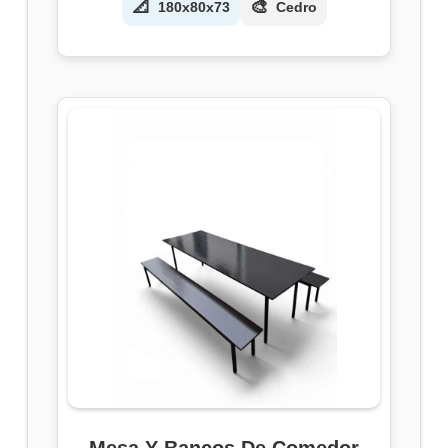
📐
🎨
180x80x73
Cedro
Mesa Y Bancos De Comedor