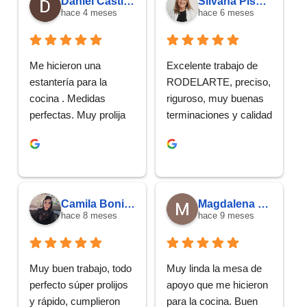
Daniel Castiglioni
Silvana Pissano
hace 4 meses
hace 6 meses
Me hicieron una 
Excelente trabajo de 
estantería para la 
RODELARTE, preciso, 
cocina . Medidas 
riguroso, muy buenas 
perfectas. Muy prolija 
terminaciones y calidad 
terminación. Tiempo 
en el trato. 
exacto. Excelente 
Recomiendo 
trabajo . Totalmente 
totalmente!
recomendable.
Camila Bonilla.
Magdalena Justo
hace 8 meses
hace 9 meses
Muy buen trabajo, todo 
Muy linda la mesa de 
perfecto súper prolijos 
apoyo que me hicieron 
y rápido, cumplieron 
para la cocina. Buen 