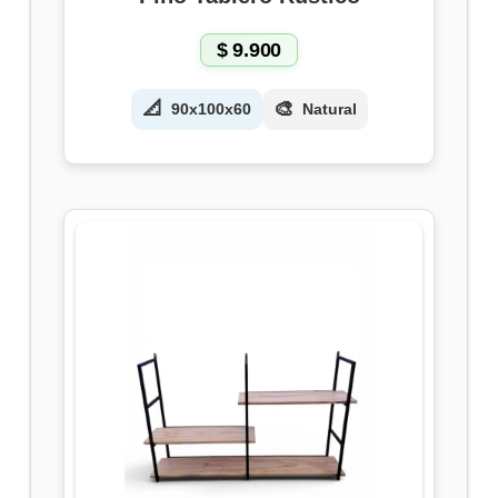
$
9.900
📐
🎨
90x100x60
Natural