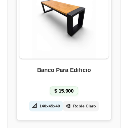
Banco Para Edificio
$
15.900
📐
🎨
140x45x40
Roble Claro