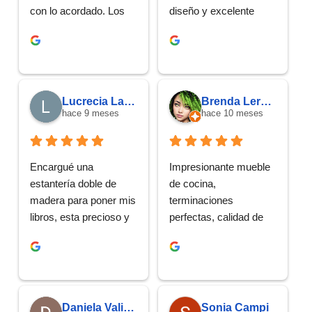
con lo acordado. Los 
diseño y excelente 
felicito. Recomiendo.
ejecución
Cumplieron 
puntualmente con la 
fecha y el horario de 
entrega. Buena relación 
Lucrecia Lateulade
Brenda Lerena
calidad –precio.
hace 9 meses
hace 10 meses
Muy buena también la 
atención por 
Whatsapp,respondiero
Encargué una 
Impresionante mueble 
n todas mis 
estantería doble de 
de cocina, 
preguntas,pude ver el 
madera para poner mis 
terminaciones 
muestrario de las 
libros, esta precioso y 
perfectas, calidad de 
distintas maderas y 
se nota que es de buen 
los materiales. Todo 
colores del lustre.
material. Tienen muy 
genial!!!!
En síntesis muy 
buena atención al 
recomendable 
público.
Rodelarte.
Daniela Valiente
Sonia Campi
.