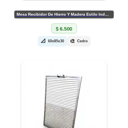
Mesa Recibidor De Hierro Y Madera Estilo Industrial
$
6.500
📐
🎨
60x85x30
Cedro