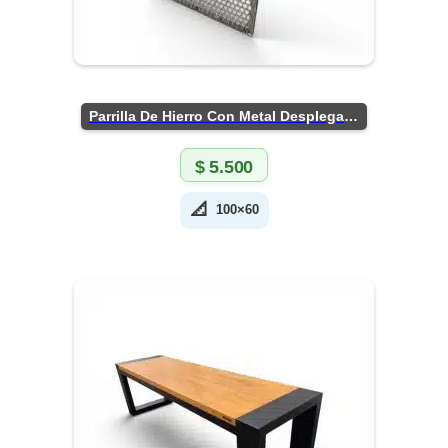
Parrilla De Hierro Con Metal Desplegado
$
5.500
📐
100×60