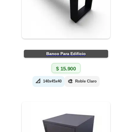
Banco Para Edificio
$
15.900
📐
🎨
140x45x40
Roble Claro