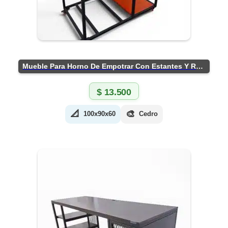
Mueble Para Horno De Empotrar Con Estantes Y Ruedas
$
13.500
📐
🎨
100x90x60
Cedro