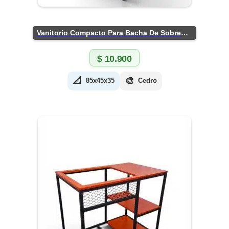
Vanitorio Compacto Para Bacha De Sobreponer
$
10.900
📐
🎨
85x45x35
Cedro