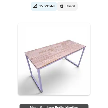
📐
🎨
150x95x60
Cristal
Mesa Multiuso Estilo Nórdico