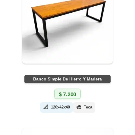
Banco Simple De Hierro Y Madera
$
7.200
📐
🎨
120x42x40
Teca