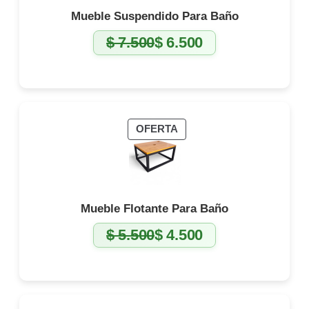
Mueble Suspendido Para Baño
$
7.500
$
6.500
El
El
precio
precio
original
actual
era:
es:
$ 7.500.
$ 6.500.
PRODUCTO
OFERTA
EN
OFERTA
Mueble Flotante Para Baño
$
5.500
$
4.500
El
El
precio
precio
original
actual
era:
es:
$ 5.500.
$ 4.500.