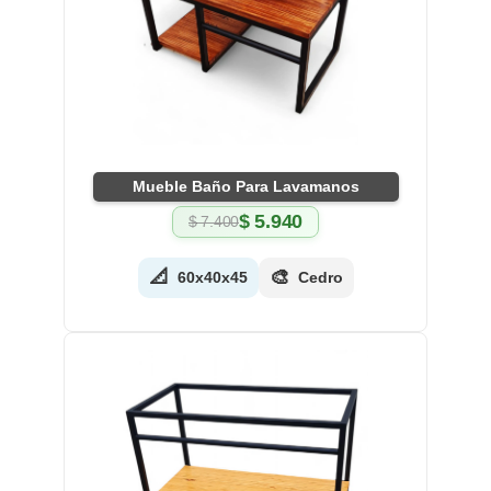
Mueble Baño Para Lavamanos
$
5.940
$
7.400
El
El
precio
precio
original
actual
📐
🎨
60x40x45
Cedro
era:
es:
$ 7.400.
$ 5.940.