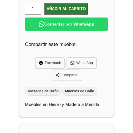
M
AÑADIR AL CARRITO
u
e
Consultar por WhatsApp
b
l
Compartir este mueble:
e
d
e
Facebook
WhatsApp
B
a
Compartir
ñ
o
Mesadas de Baño
Muebles de Baño
P
Muebles en Hierro y Madera a Medida
a
r
a
B