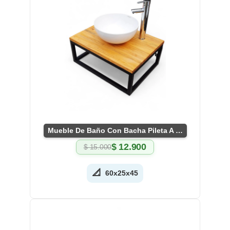
Mueble De Baño Con Bacha Pileta A Medida En Madera
$
12.900
$
15.000
El
El
precio
precio
original
actual
📐
60x25x45
era:
es:
$ 15.000.
$ 12.900.