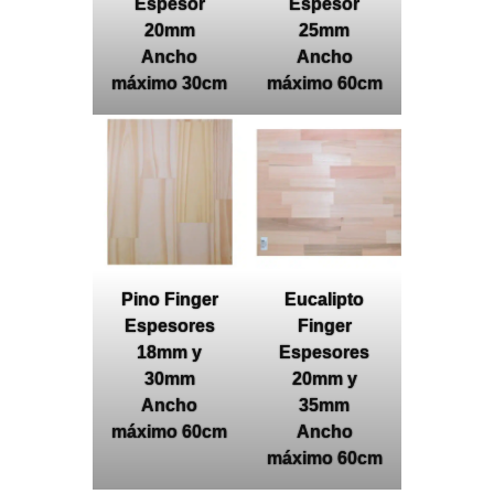
Espesor
Espesor
20mm
25mm
Ancho
Ancho
máximo 30cm
máximo 60cm
Pino Finger
Eucalipto
Espesores
Finger
18mm y
Espesores
30mm
20mm y
Ancho
35mm
máximo 60cm
Ancho
máximo 60cm