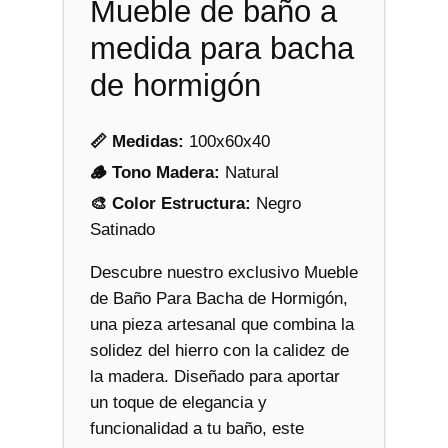
Mueble de baño a
a
medida para bacha
c
h
de hormigón
a
d
📏 Medidas:
100x60x40
e
H
🪵 Tono Madera:
Natural
o
🎨 Color Estructura:
Negro
r
Satinado
m
Descubre nuestro exclusivo Mueble
i
de Baño Para Bacha de Hormigón,
g
una pieza artesanal que combina la
ó
solidez del hierro con la calidez de
n
la madera. Diseñado para aportar
c
un toque de elegancia y
a
funcionalidad a tu baño, este
n