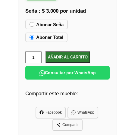
Seña :
$
3.000
por unidad
Abonar Seña
Abonar Total
P
AÑADIR AL CARRITO
a
r
Consultar por WhatsApp
r
i
Compartir este mueble:
l
l
a
Facebook
WhatsApp
d
e
Compartir
H