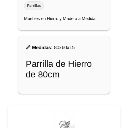
i
Parrillas
e
Muebles en Hierro y Madera a Medida
r
r
o
d
📏 Medidas:
80x60x15
e
8
Parrilla de Hierro
0
de 80cm
c
m
c
a
n
t
i
d