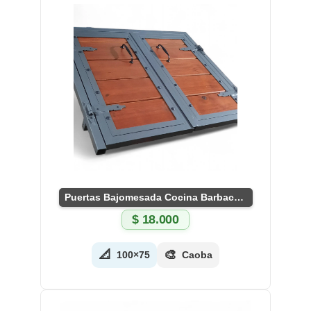
Puertas Bajomesada Cocina Barbacoa a Medida
$
18.000
📐
🎨
100×75
Caoba