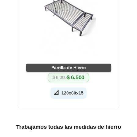
Parrilla de Hierro
$
6.500
$
8.000
El
El
precio
precio
original
actual
📐
120x60x15
era:
es:
$ 8.000.
$ 6.500.
Trabajamos todas las medidas de hierro