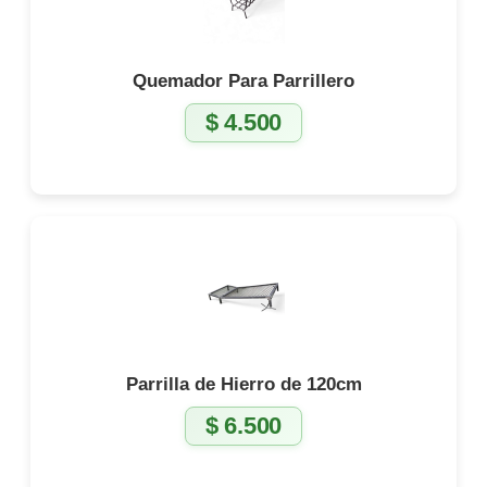
a
d
Quemador Para Parrillero
$
4.500
Parrilla de Hierro de 120cm
$
6.500