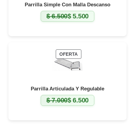
Parrilla Simple Con Malla Descanso
$
6.500
$
5.500
El
El
precio
precio
original
actual
era:
es:
$ 6.500.
$ 5.500.
PRODUCTO
OFERTA
EN
OFERTA
Parrilla Articulada Y Regulable
$
7.000
$
6.500
El
El
precio
precio
original
actual
era:
es:
$ 7.000.
$ 6.500.