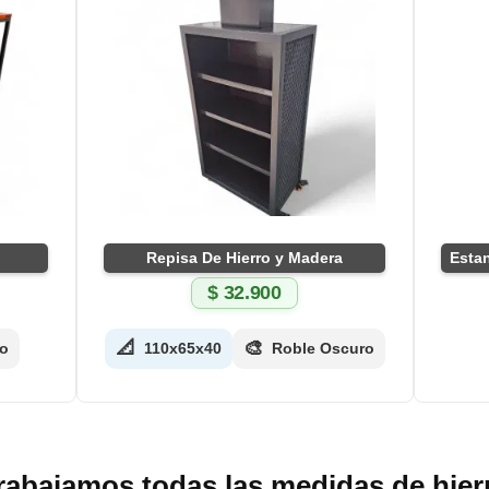
Repisa De Hierro y Madera
$
32.900
📐
🎨
o
110x65x40
Roble Oscuro
rabajamos todas las medidas de hier