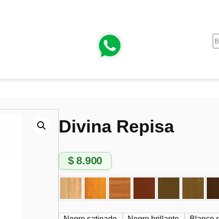
Divina Repisa
$
8.900
Negro satinado
Negro brillante
Blanco 