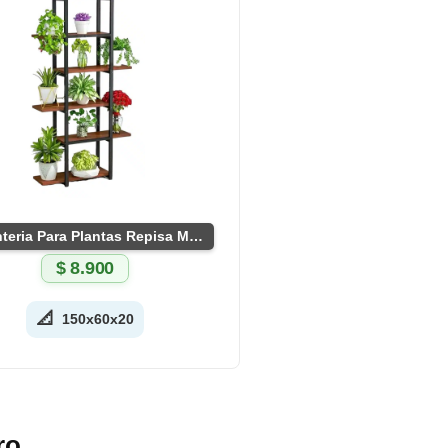
Estanteria Para Plantas Repisa Macetero
$
8.900
📐
150x60x20
ro