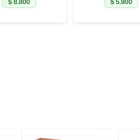
$
8.800
$
5.900