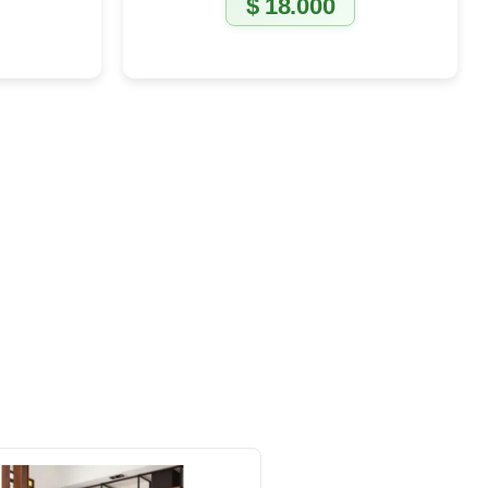
$
18.000