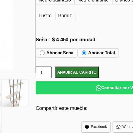
Lustre
Barniz
Seña :
$
4.450
por unidad
Abonar Seña
Abonar Total
D
AÑADIR AL CARRITO
i
v
Consultar por
i
n
Compartir este mueble:
a
R
e
Facebook
Whats
p