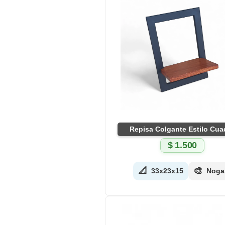
Repisa Colgante Estilo Cua
$
1.500
📐
🎨
33x23x15
Noga