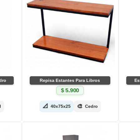
dro
Repisa Estantes Para Libros
Es
$
5.900
📐
🎨
l
40x75x25
Cedro