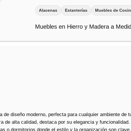
i
Alacenas
Estanterías
Muebles de Coci
s
a
Muebles en Hierro y Madera a Medi
c
a
n
t
i
d
a
d
a de diseño moderno, perfecta para cualquier ambiente de t
a de alta calidad, destaca por su elegancia y funcionalidad.
inas o dormitorios donde el estilo y la organización son clav