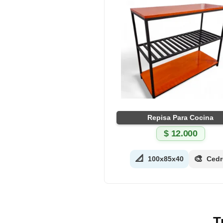
Repisa Para Cocina
$
12.000
📐
🎨
100x85x40
Cedr
T