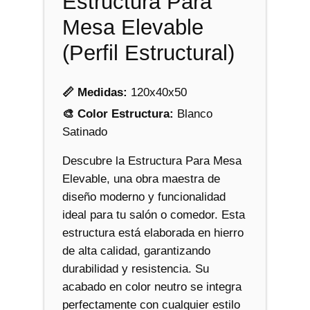
Estructura Para
a
Mesa Elevable
E
l
(Perfil Estructural)
e
v
📏 Medidas:
120x40x50
a
b
🎨 Color Estructura:
Blanco
l
Satinado
e
Descubre la Estructura Para Mesa
c
Elevable, una obra maestra de
a
diseño moderno y funcionalidad
n
ideal para tu salón o comedor. Esta
t
estructura está elaborada en hierro
i
de alta calidad, garantizando
d
durabilidad y resistencia. Su
a
acabado en color neutro se integra
d
perfectamente con cualquier estilo