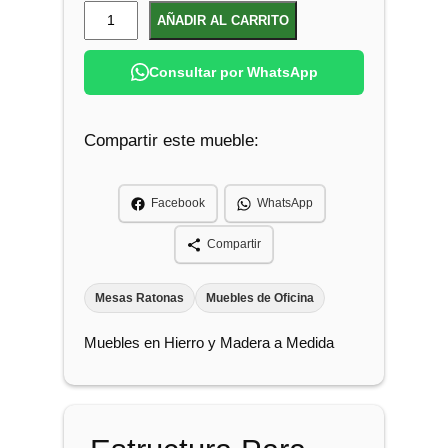
E
AÑADIR AL CARRITO
s
t
Consultar por WhatsApp
r
u
Compartir este mueble:
c
t
u
Facebook
WhatsApp
r
a
Compartir
P
a
Mesas Ratonas
Muebles de Oficina
r
Muebles en Hierro y Madera a Medida
a
M
e
s