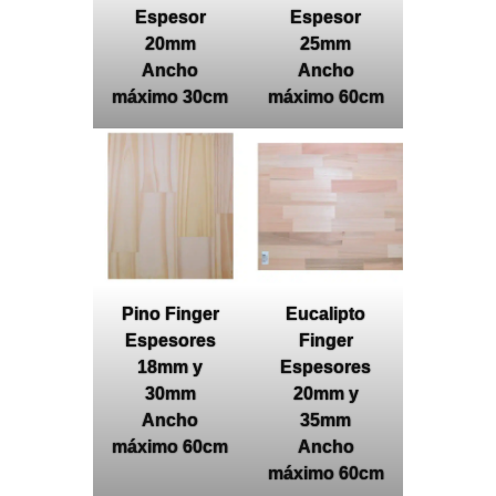
Espesor
Espesor
20mm
25mm
Ancho
Ancho
máximo 30cm
máximo 60cm
Pino Finger
Eucalipto
Espesores
Finger
18mm y
Espesores
30mm
20mm y
Ancho
35mm
máximo 60cm
Ancho
máximo 60cm