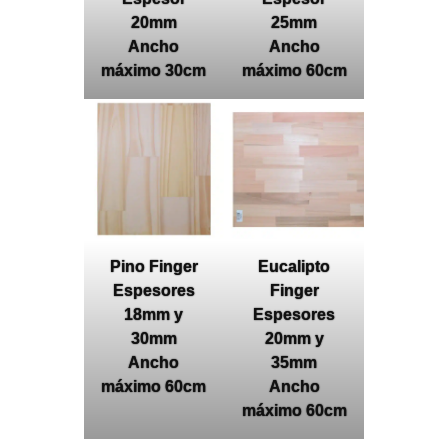
20mm
25mm
Ancho
Ancho
máximo 30cm
máximo 60cm
Pino Finger
Eucalipto
Espesores
Finger
18mm y
Espesores
30mm
20mm y
Ancho
35mm
máximo 60cm
Ancho
máximo 60cm