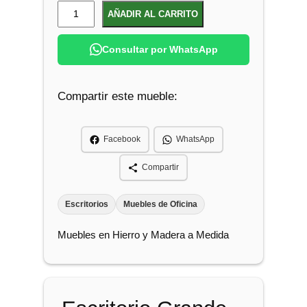
E
AÑADIR AL CARRITO
s
c
Consultar por WhatsApp
r
i
Compartir este mueble:
t
o
r
Facebook
WhatsApp
i
o
Compartir
G
r
Escritorios
Muebles de Oficina
a
Muebles en Hierro y Madera a Medida
n
d
e
c