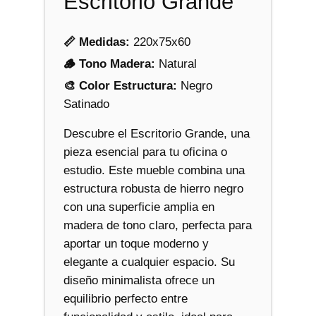
Escritorio Grande
a
n
t
📏 Medidas:
220x75x60
i
🪵 Tono Madera:
Natural
d
🎨 Color Estructura:
Negro
a
Satinado
d
Descubre el Escritorio Grande, una
pieza esencial para tu oficina o
estudio. Este mueble combina una
estructura robusta de hierro negro
con una superficie amplia en
madera de tono claro, perfecta para
aportar un toque moderno y
elegante a cualquier espacio. Su
diseño minimalista ofrece un
equilibrio perfecto entre