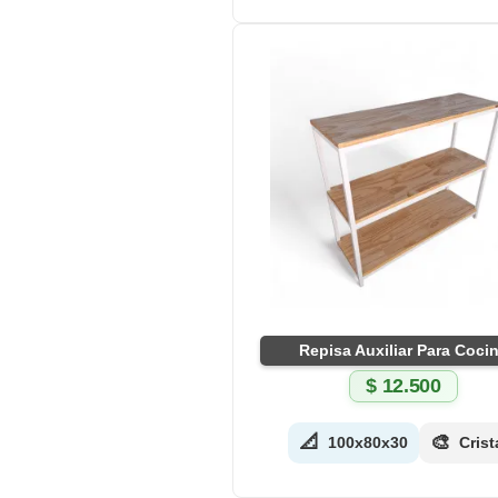
Repisa Auxiliar Para Coci
$
12.500
📐
🎨
100x80x30
Crist