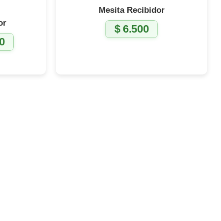
Mesita Recibidor
or
$
6.500
0