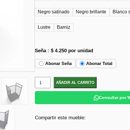
r
r
e
e
Negro satinado
Negro brillante
Blanco 
c
c
Lustre
Barniz
i
i
o
o
o
a
Seña :
$
4.250
por unidad
r
c
i
t
Abonar Seña
Abonar Total
g
u
i
a
L
AÑADIR AL CARRITO
n
l
e
ñ
a
e
Consultar por
e
l
s
r
e
:
Compartir este mueble:
o
r
$
d