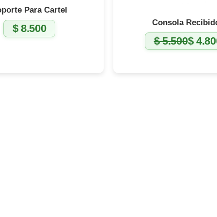
porte Para Cartel
Consola Recibid
$
8.500
$
5.500
$
4.80
El
El
precio
precio
original
actual
era:
es:
$ 5.500.
$ 4.800.