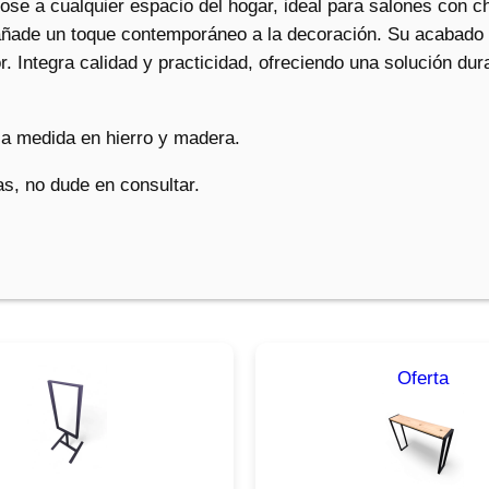
p
ose a cualquier espacio del hogar, ideal para salones con c
a
ñade un toque contemporáneo a la decoración. Su acabado f
r
ior. Integra calidad y practicidad, ofreciendo una solución d
a
l
a medida en hierro y madera.
e
ñ
s, no dude en consultar.
a
c
a
n
t
i
d
Prod
Oferta
a
en
d
ofert