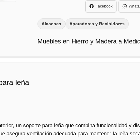
a
e
Facebook
Whats
:
8
i
$
.
n
Alacenas
Aparadores y Recibidores
5
t
1
0
e
Muebles en Hierro y Madera a Medi
r
0
0
i
.
.
o
5
r
0
:
0
para leña
s
.
o
p
o
r
t
nterior, un soporte para leña que combina funcionalidad y d
e
 que asegura ventilación adecuada para mantener la leña seca