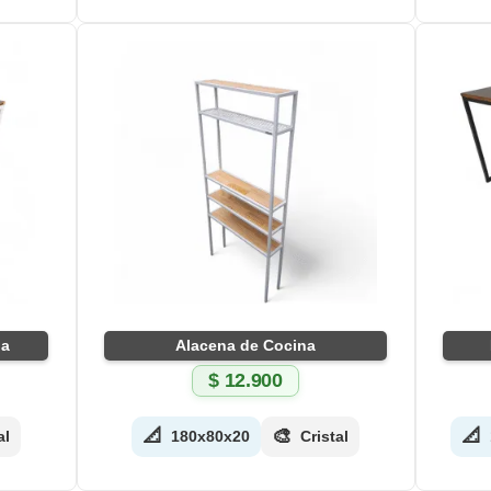
na
Alacena de Cocina
$
12.900
📐
🎨
📐
al
180x80x20
Cristal