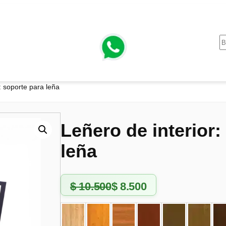
: soporte para leña
Leñero de interior:
leña
$
10.500
$
8.500
E
E
l
l
p
p