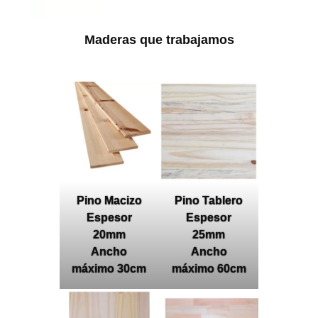
Maderas que trabajamos
Pino Macizo
Pino Tablero
Espesor
Espesor
20mm
25mm
Ancho
Ancho
máximo 30cm
máximo 60cm