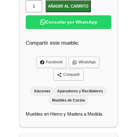
A
AÑADIR AL CARRITO
p
a
Consultar por WhatsApp
r
a
Compartir este mueble:
d
o
r
Facebook
WhatsApp
d
e
Compartir
C
o
Alacenas
Aparadores y Recibidores
c
Muebles de Cocina
i
Muebles en Hierro y Madera a Medida
n
a
c