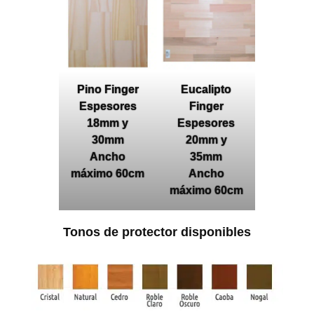
Pino Finger
Eucalipto
Espesores
Finger
18mm y
Espesores
30mm
20mm y
Ancho
35mm
máximo 60cm
Ancho
máximo 60cm
Tonos de protector disponibles