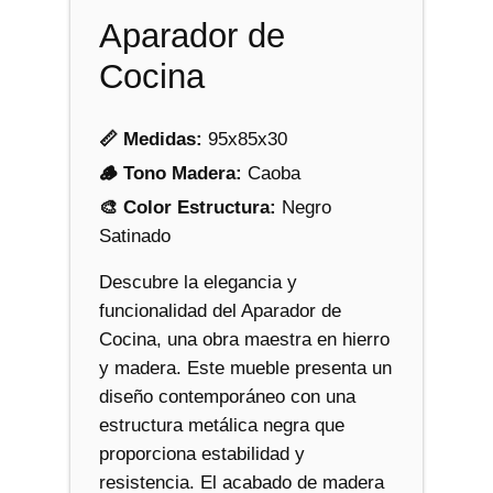
a
Aparador de
n
t
Cocina
i
d
📏 Medidas:
95x85x30
a
🪵 Tono Madera:
Caoba
d
🎨 Color Estructura:
Negro
Satinado
Descubre la elegancia y
funcionalidad del Aparador de
Cocina, una obra maestra en hierro
y madera. Este mueble presenta un
diseño contemporáneo con una
estructura metálica negra que
proporciona estabilidad y
resistencia. El acabado de madera