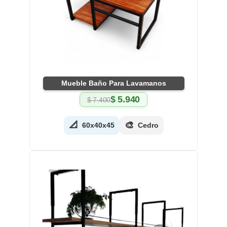
Mueble Baño Para Lavamanos
$
5.940
$
7.400
El
El
precio
precio
original
actual
📐
🎨
60x40x45
Cedro
era:
es:
$ 7.400.
$ 5.940.