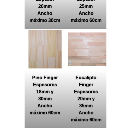
20mm
25mm
Ancho
Ancho
máximo 30cm
máximo 60cm
Pino Finger
Eucalipto
Espesores
Finger
18mm y
Espesores
30mm
20mm y
Ancho
35mm
máximo 60cm
Ancho
máximo 60cm