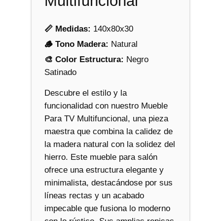
Multifuncional
n
c
📏 Medidas:
140x80x30
i
🪵 Tono Madera:
Natural
o
🎨 Color Estructura:
Negro
n
Satinado
a
l
Descubre el estilo y la
c
funcionalidad con nuestro Mueble
a
Para TV Multifuncional, una pieza
n
maestra que combina la calidez de
t
la madera natural con la solidez del
i
hierro. Este mueble para salón
d
ofrece una estructura elegante y
a
minimalista, destacándose por sus
d
líneas rectas y un acabado
impecable que fusiona lo moderno