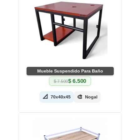
Mueble Suspendido Para Baño
$
6.500
$
7.500
El
El
precio
precio
original
actual
📐
🎨
70x40x45
Nogal
era:
es:
$ 7.500.
$ 6.500.