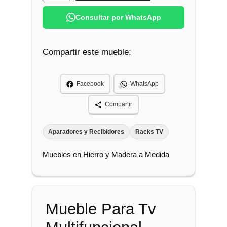
u
e
Consultar por WhatsApp
b
l
Compartir este mueble:
e
P
a
Facebook
WhatsApp
r
a
Compartir
T
v
Aparadores y Recibidores
Racks TV
M
Muebles en Hierro y Madera a Medida
u
l
t
i
Mueble Para Tv
f
u