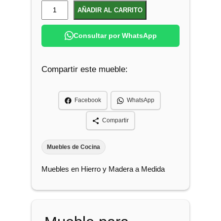
M
AÑADIR AL CARRITO
u
e
Consultar por WhatsApp
b
l
Compartir este mueble:
e
P
a
Facebook
WhatsApp
r
a
Compartir
L
a
Muebles de Cocina
v
Muebles en Hierro y Madera a Medida
a
v
a
j