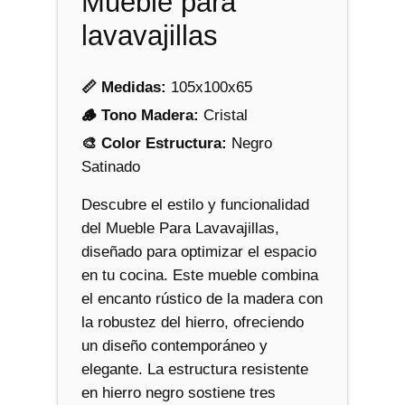
Mueble para
i
lavavajillas
l
l
a
📏 Medidas:
105x100x65
s
🪵 Tono Madera:
Cristal
c
🎨 Color Estructura:
Negro
a
Satinado
n
t
Descubre el estilo y funcionalidad
i
del Mueble Para Lavavajillas,
d
diseñado para optimizar el espacio
a
en tu cocina. Este mueble combina
d
el encanto rústico de la madera con
la robustez del hierro, ofreciendo
un diseño contemporáneo y
elegante. La estructura resistente
en hierro negro sostiene tres