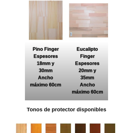
Pino Finger
Eucalipto
Espesores
Finger
18mm y
Espesores
30mm
20mm y
Ancho
35mm
máximo 60cm
Ancho
máximo 60cm
Tonos de protector disponibles