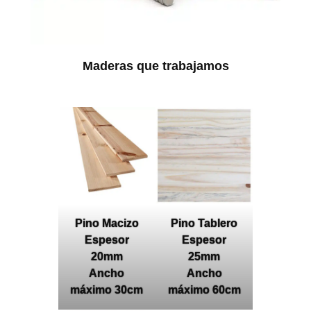
Maderas que trabajamos
Pino Macizo
Pino Tablero
Espesor
Espesor
20mm
25mm
Ancho
Ancho
máximo 30cm
máximo 60cm