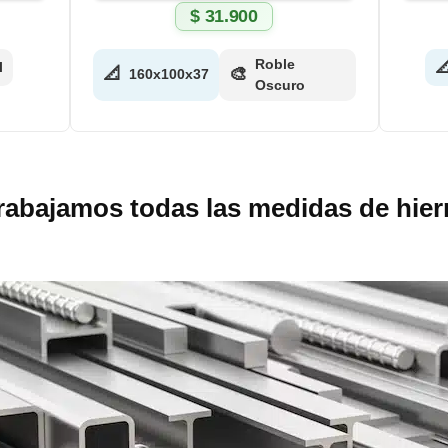
$
31.900
Roble

l
📐
🎨
160x100x37
Oscuro
rabajamos todas las medidas de hier