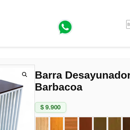
Barra Desayunador
Barbacoa
$
9.900