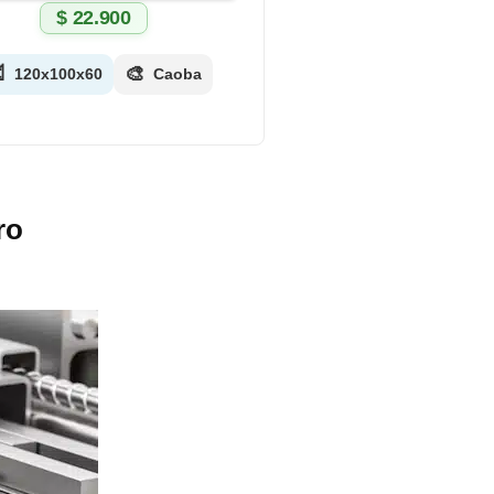
$
22.900

🎨
120x100x60
Caoba
ro