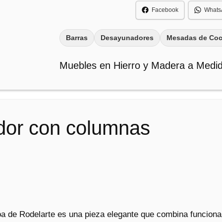
s
Facebook
Whats
a
y
Barras
Desayunadores
Mesadas de Coc
u
n
Muebles en Hierro y Madera a Medi
a
d
o
r
C
or con columnas
o
c
i
n
a
B
a
 de Rodelarte es una pieza elegante que combina funcional