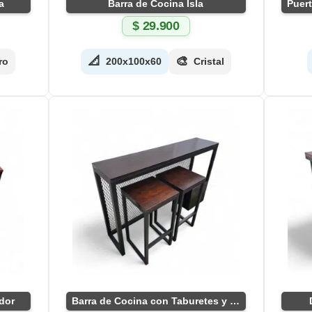
a
Barra de Cocina Isla
$
29.900
📐
🎨
ro
200x100x60
Cristal
dor
Barra de Cocina con Taburetes y Cubo