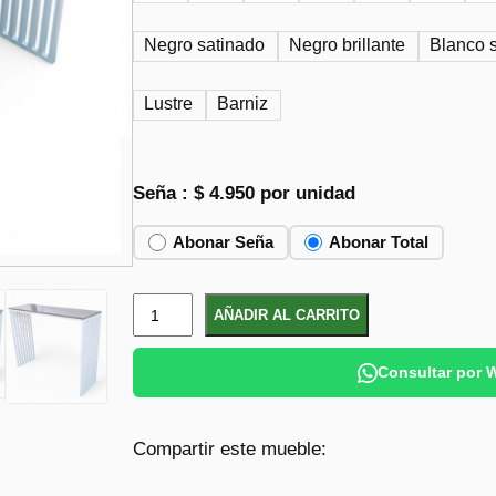
Negro satinado
Negro brillante
Blanco 
Lustre
Barniz
Seña :
$
4.950
por unidad
Abonar Seña
Abonar Total
B
AÑADIR AL CARRITO
a
r
Consultar por
r
a
Compartir este mueble:
D
e