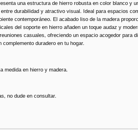
r
presenta una estructura de hierro robusta en color blanco y u
b
o entre durabilidad y atractivo visual. Ideal para espacios c
a
biente contemporáneo. El acabado liso de la madera propor
c
ticales del soporte en hierro añaden un toque audaz y moder
o
reuniones casuales, ofreciendo un espacio acogedor para dis
a
n complemento duradero en tu hogar.
c
a
n
a medida en hierro y madera.
t
i
d
s, no dude en consultar.
a
d