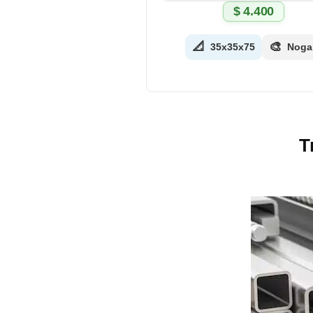
$
4.400
📐
🎨
35x35x75
Noga
T