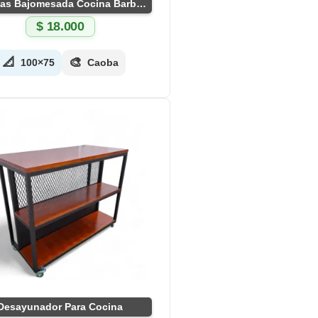
Puertas Bajomesada Cocina Barbacoa a Medida
$
18.000
📐
🎨
100×75
Caoba
Desayunador Para Cocina