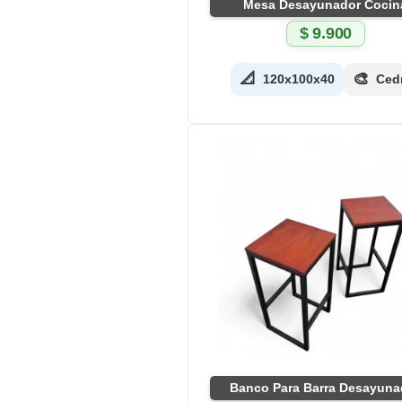
Mesa Desayunador Cocin
$
9.900
📐
🎨
120x100x40
Ced
Banco Para Barra Desayuna