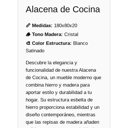
n
Alacena de Cocina
t
i
d
📏 Medidas:
180x80x20
a
🪵 Tono Madera:
Cristal
d
🎨 Color Estructura:
Blanco
Satinado
Descubre la elegancia y
funcionalidad de nuestra Alacena
de Cocina, un mueble moderno que
combina hierro y madera para
aportar estilo y durabilidad a tu
hogar. Su estructura esbelta de
hierro proporciona estabilidad y un
diseño contemporáneo, mientras
que las repisas de madera añaden