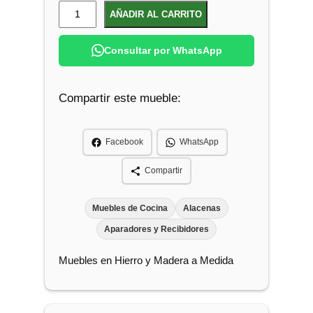
A
AÑADIR AL CARRITO
l
a
Consultar por WhatsApp
c
e
Compartir este mueble:
n
a
d
Facebook
WhatsApp
e
C
Compartir
o
c
Muebles de Cocina
Alacenas
i
Aparadores y Recibidores
n
Muebles en Hierro y Madera a Medida
a
c
a