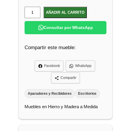
M
AÑADIR AL CARRITO
e
s
Consultar por WhatsApp
a
S
Compartir este mueble:
o
p
o
Facebook
WhatsApp
r
t
Compartir
e
P
Aparadores y Recibidores
Escritorios
a
Muebles en Hierro y Madera a Medida
r
a
P