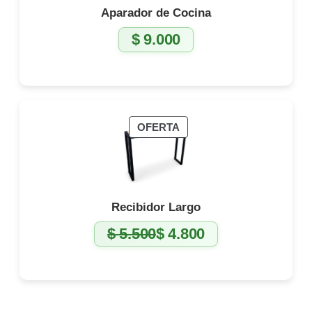
Aparador de Cocina
$
9.000
PRODUCTO
OFERTA
EN
OFERTA
Recibidor Largo
$
5.500
$
4.800
El
El
precio
precio
original
actual
era:
es:
$ 5.500.
$ 4.800.