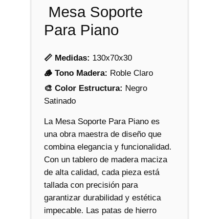
i
Mesa Soporte
a
Para Piano
n
o
c
📏 Medidas:
130x70x30
a
🪵 Tono Madera:
Roble Claro
n
🎨 Color Estructura:
Negro
t
Satinado
i
d
La Mesa Soporte Para Piano es
a
una obra maestra de diseño que
d
combina elegancia y funcionalidad.
Con un tablero de madera maciza
de alta calidad, cada pieza está
tallada con precisión para
garantizar durabilidad y estética
impecable. Las patas de hierro