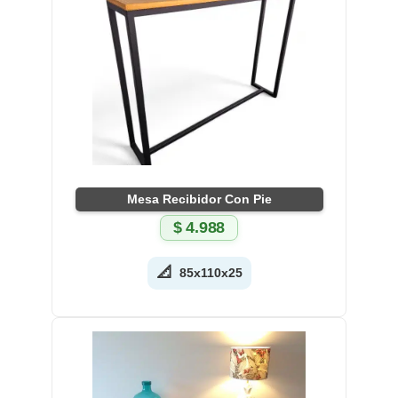
Mesa Recibidor Con Pie
$
4.988
📐
85x110x25