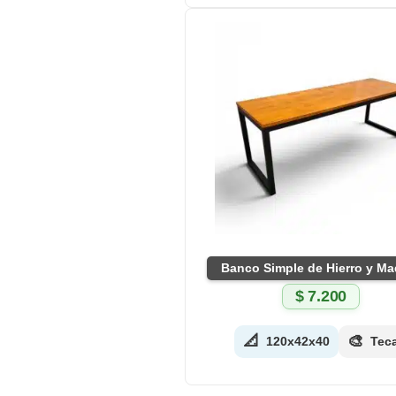
Banco Simple de Hierro y Ma
$
7.200
📐
🎨
120x42x40
Tec