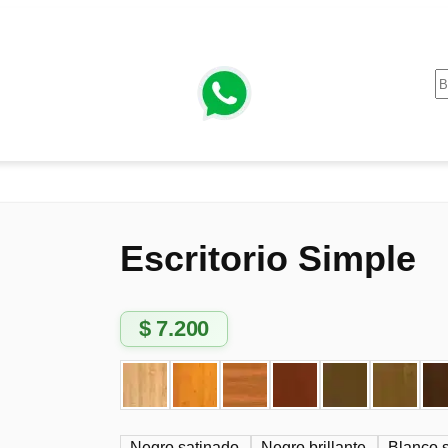
Escritorio Simple
$
7.200
Negro satinado
Negro brillante
Blanco 