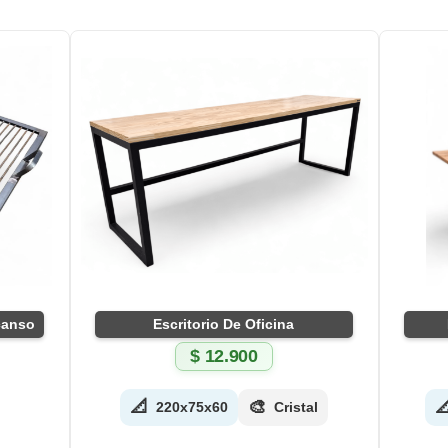
scanso
Escritorio De Oficina
$
12.900
📐
🎨

220x75x60
Cristal