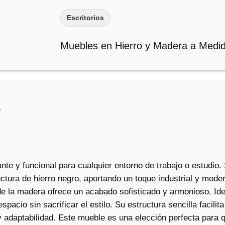
o
Escritorios
S
i
Muebles en Hierro y Madera a Medi
m
p
l
e
c
e
a
n
t
i
ante y funcional para cualquier entorno de trabajo o estudio
d
ctura de hierro negro, aportando un toque industrial y mode
a
de la madera ofrece un acabado sofisticado y armonioso. Ide
d
spacio sin sacrificar el estilo. Su estructura sencilla facilit
y adaptabilidad. Este mueble es una elección perfecta para 