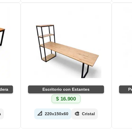
dera
Escritorio con Estantes
P
$
16.900
📐
🎨
a
220x150x60
Cristal