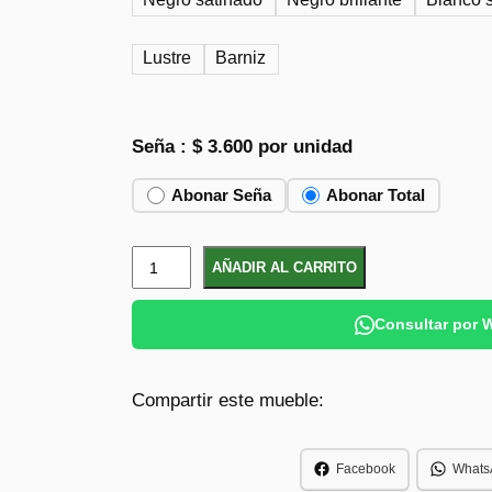
Lustre
Barniz
Seña :
$
3.600
por unidad
Abonar Seña
Abonar Total
E
AÑADIR AL CARRITO
s
c
Consultar por
r
i
Compartir este mueble:
t
o
r
Facebook
Whats
i