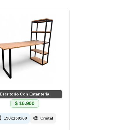
Escritorio Con Estanteria
$
16.900

🎨
150x150x60
Cristal