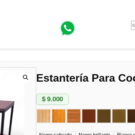
Estantería Para Co
$
9.000
Negro satinado
Negro brillante
Blanco 