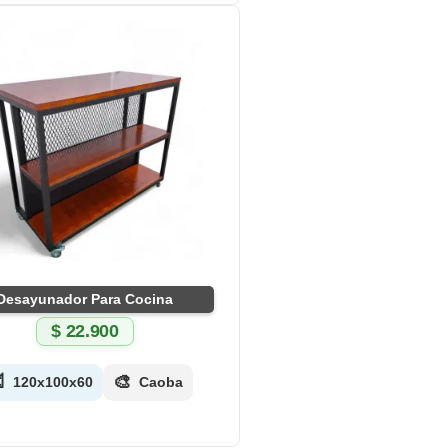
Desayunador Para Cocina
$
22.900

🎨
120x100x60
Caoba