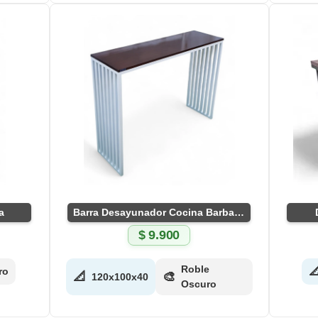
a
Barra Desayunador Cocina Barbacoa
$
9.900
Roble

ro
📐
🎨
120x100x40
Oscuro