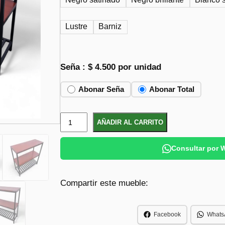
Lustre
Barniz
Seña :
$
4.500
por unidad
Abonar Seña
Abonar Total
E
AÑADIR AL CARRITO
s
t
Consultar por
a
n
Compartir este mueble:
t
e
r
Facebook
Whats
í