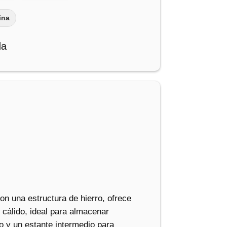
ina
da
n una estructura de hierro, ofrece
 cálido, ideal para almacenar
o y un estante intermedio para