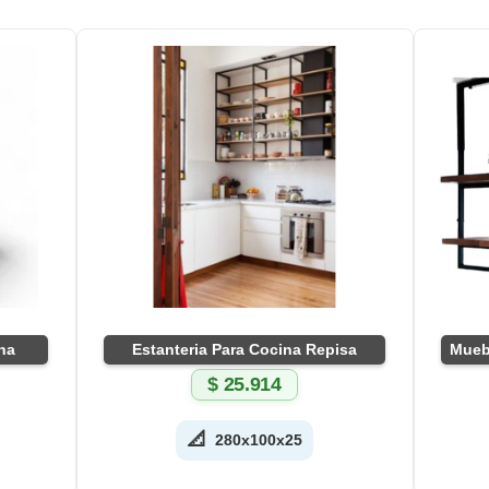
na
Estanteria Para Cocina Repisa
$
25.914
📐
280x100x25