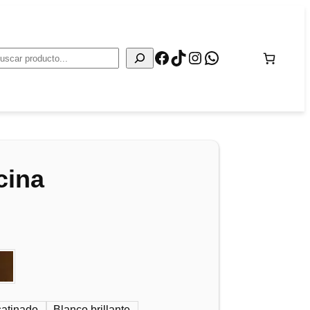
Facebook
TikTok
Instagram
WhatsApp
Buscar
cina
satinado
Blanco brillante