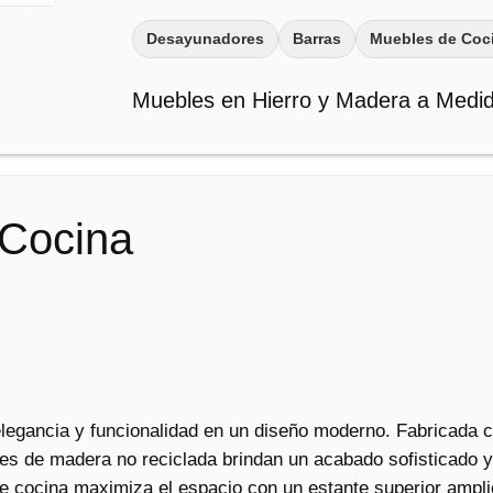
a
Desayunadores
Barras
Muebles de Coc
P
a
Muebles en Hierro y Madera a Medi
r
a
C
o
c
 Cocina
i
n
a
c
a
n
t
legancia y funcionalidad en un diseño moderno. Fabricada co
i
les de madera no reciclada brindan un acabado sofisticado y
d
de cocina maximiza el espacio con un estante superior ampli