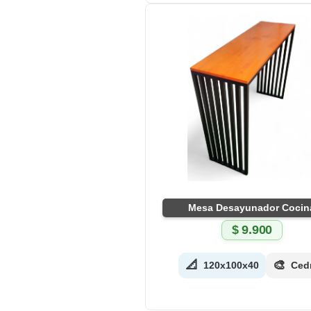
Mesa Desayunador Cocin
$
9.900
📐
🎨
120x100x40
Ced