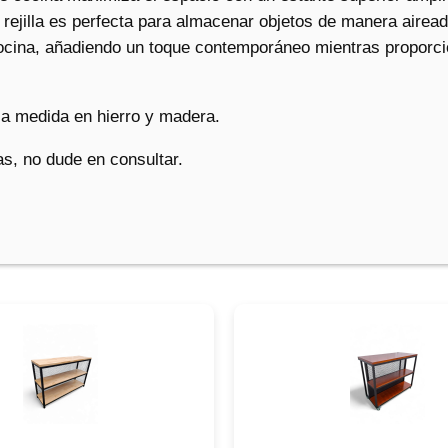
a
 rejilla es perfecta para almacenar objetos de manera airea
d
 cocina, añadiendo un toque contemporáneo mientras proporc
a medida en hierro y madera.
s, no dude en consultar.