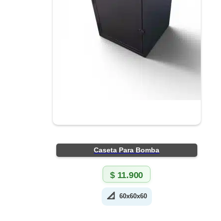
Caseta Para Bomba
$
11.900
📐
60x60x60