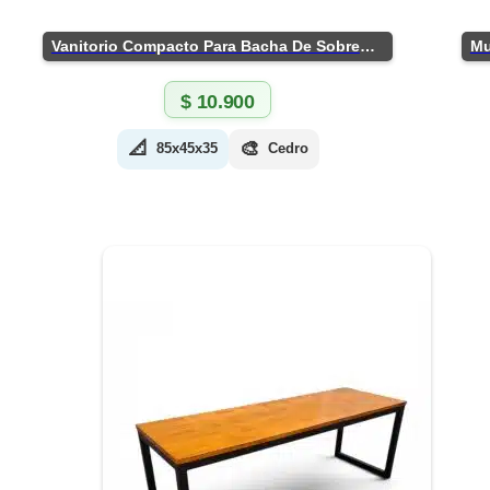
Vanitorio Compacto Para Bacha De Sobreponer
$
10.900
📐
🎨
85x45x35
Cedro