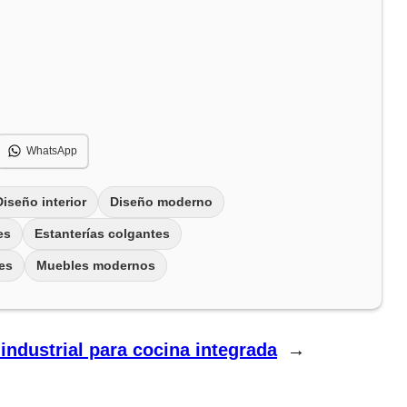
WhatsApp
Diseño interior
Diseño moderno
es
Estanterías colgantes
es
Muebles modernos
 industrial para cocina integrada
→