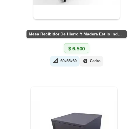
Mesa Recibidor De Hierro Y Madera Estilo Industrial
$
6.500
📐
🎨
60x85x30
Cedro