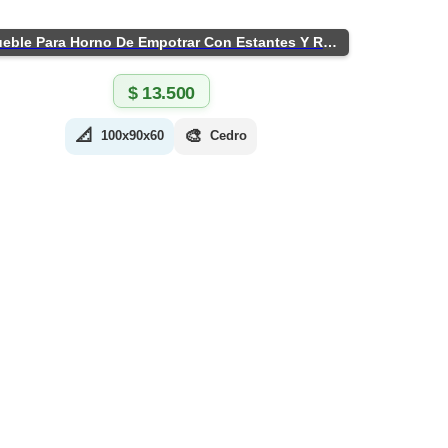
Mueble Para Horno De Empotrar Con Estantes Y Ruedas
$
13.500
📐
🎨
100x90x60
Cedro