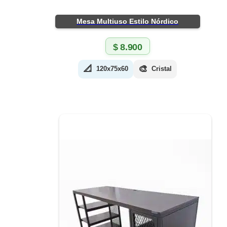
Mesa Multiuso Estilo Nórdico
$
8.900
📐
🎨
120x75x60
Cristal