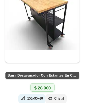
Barra Desayunador Con Estantes En Chapa
$
28.900
📐
🎨
150x95x60
Cristal