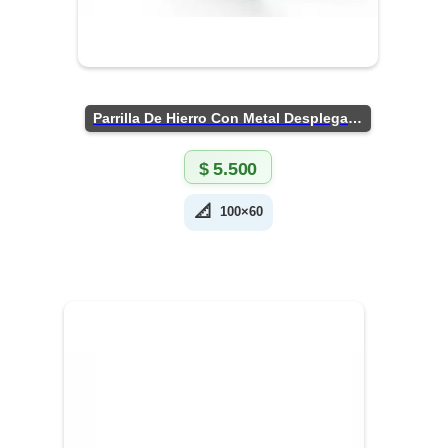
Parrilla De Hierro Con Metal Desplegado
$
5.500
📐
100×60