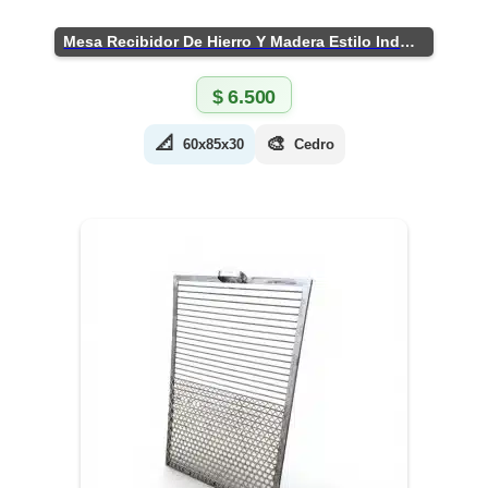
Mesa Recibidor De Hierro Y Madera Estilo Industrial
$
6.500
📐
🎨
60x85x30
Cedro