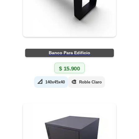
Banco Para Edificio
$
15.900
📐
🎨
140x45x40
Roble Claro