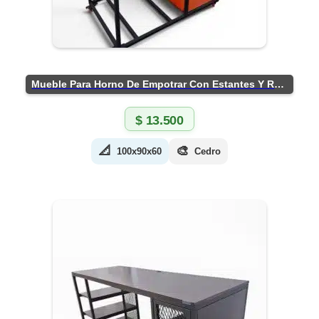
Mueble Para Horno De Empotrar Con Estantes Y Ruedas
$
13.500
📐
🎨
100x90x60
Cedro