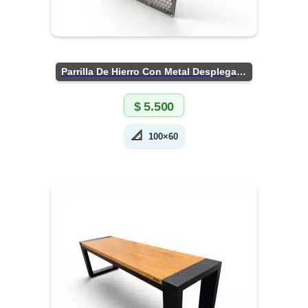
Parrilla De Hierro Con Metal Desplegado
$
5.500
📐
100×60