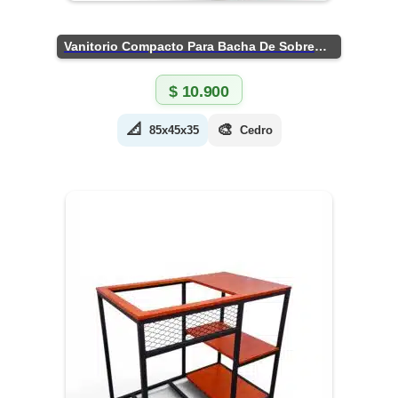
Vanitorio Compacto Para Bacha De Sobreponer
$
10.900
📐
🎨
85x45x35
Cedro