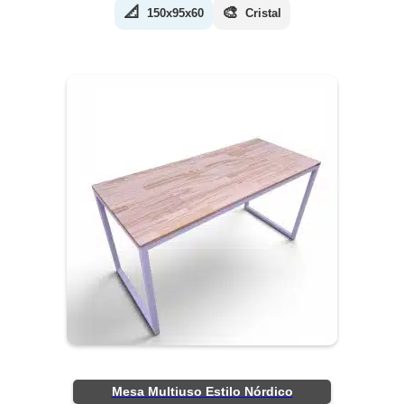
📐
🎨
150x95x60
Cristal
Mesa Multiuso Estilo Nórdico