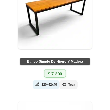
Banco Simple De Hierro Y Madera
$
7.200
📐
🎨
120x42x40
Teca