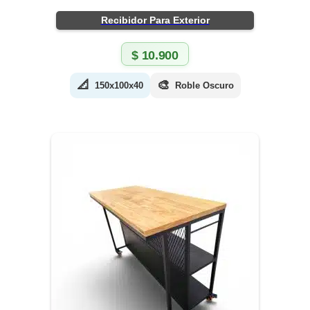
Recibidor Para Exterior
$
10.900
📐
🎨
150x100x40
Roble Oscuro