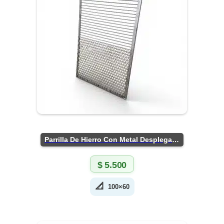
Parrilla De Hierro Con Metal Desplegado
$
5.500
📐
100×60