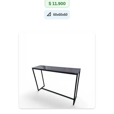
$
11.900
📐
60x60x60