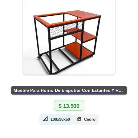
Mueble Para Horno De Empotrar Con Estantes Y Ruedas
$
13.500
📐
🎨
100x90x60
Cedro