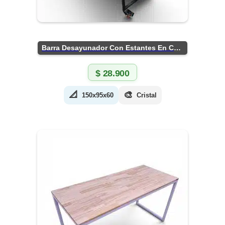
Barra Desayunador Con Estantes En Chapa
$
28.900
📐
🎨
150x95x60
Cristal