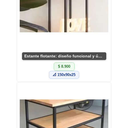
Estante flotante: diseño funcional y único
$ 8.900
📐 150x90x25