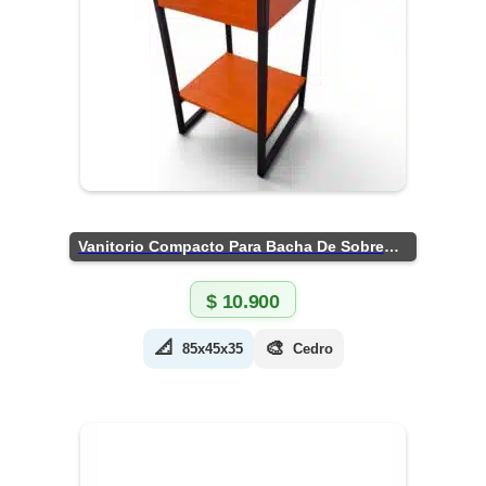
Vanitorio Compacto Para Bacha De Sobreponer
$
10.900
📐
🎨
85x45x35
Cedro