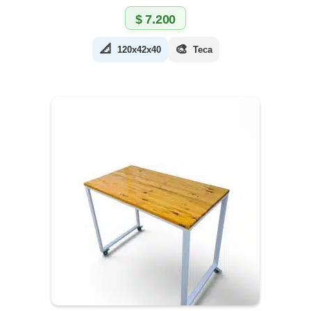
$
7.200
📐
🎨
120x42x40
Teca