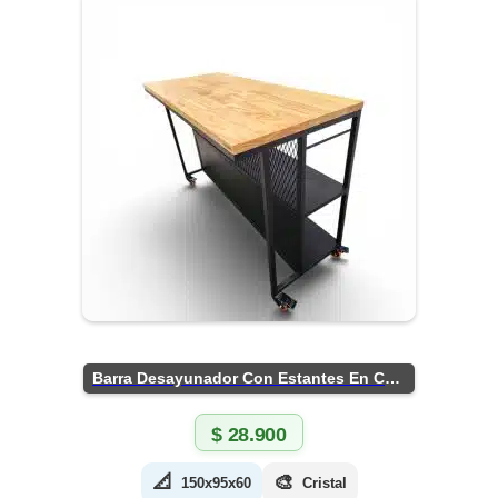
Barra Desayunador Con Estantes En Chapa
$
28.900
📐
🎨
150x95x60
Cristal