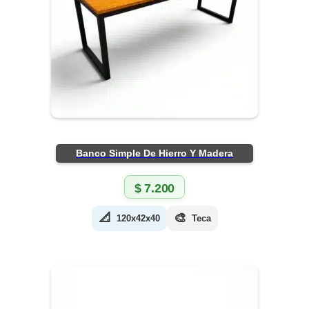
Banco Simple De Hierro Y Madera
$
7.200
📐
🎨
120x42x40
Teca