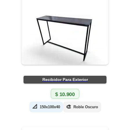
Recibidor Para Exterior
$
10.900
📐
🎨
150x100x40
Roble Oscuro