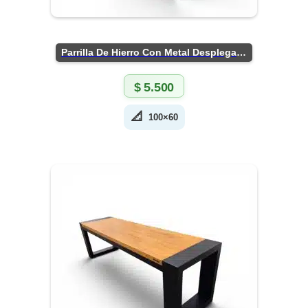
Parrilla De Hierro Con Metal Desplegado
$
5.500
📐
100×60