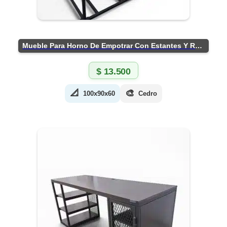
Mueble Para Horno De Empotrar Con Estantes Y Ruedas
$
13.500
📐
🎨
100x90x60
Cedro