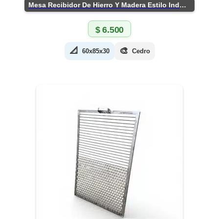
Mesa Recibidor De Hierro Y Madera Estilo Industrial
$
6.500
📐
🎨
60x85x30
Cedro