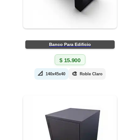
Banco Para Edificio
$
15.900
📐
🎨
140x45x40
Roble Claro