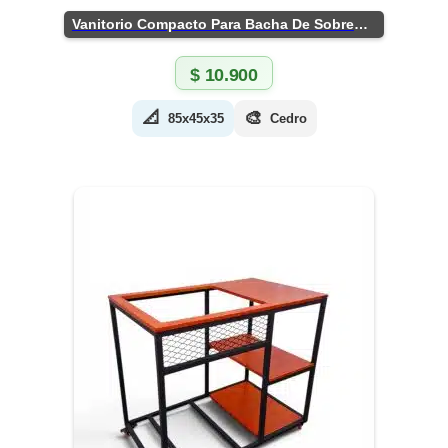
Vanitorio Compacto Para Bacha De Sobreponer
$
10.900
📐
🎨
85x45x35
Cedro