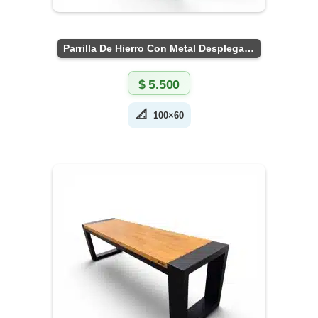
Parrilla De Hierro Con Metal Desplegado
$
5.500
📐
100×60