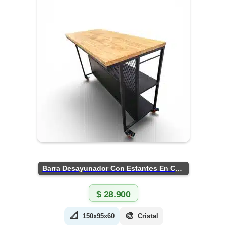
Barra Desayunador Con Estantes En Chapa
$
28.900
📐
🎨
150x95x60
Cristal