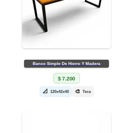
Banco Simple De Hierro Y Madera
$
7.200
📐
🎨
120x42x40
Teca