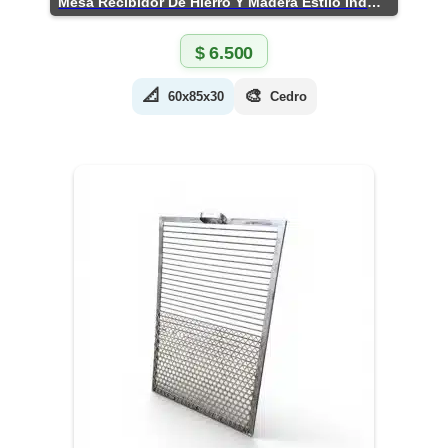
Mesa Recibidor De Hierro Y Madera Estilo Industrial
$
6.500
📐
🎨
60x85x30
Cedro