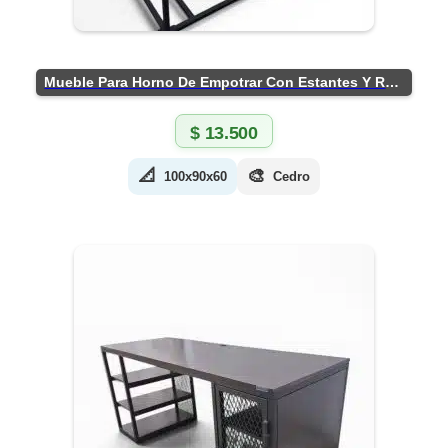
Mueble Para Horno De Empotrar Con Estantes Y Ruedas
$
13.500
📐
🎨
100x90x60
Cedro