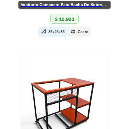
Vanitorio Compacto Para Bacha De Sobreponer
$
10.900
📐
🎨
85x45x35
Cedro