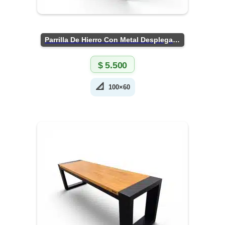
Parrilla De Hierro Con Metal Desplegado
$
5.500
📐
100×60