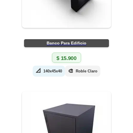
Banco Para Edificio
$
15.900
📐
🎨
140x45x40
Roble Claro