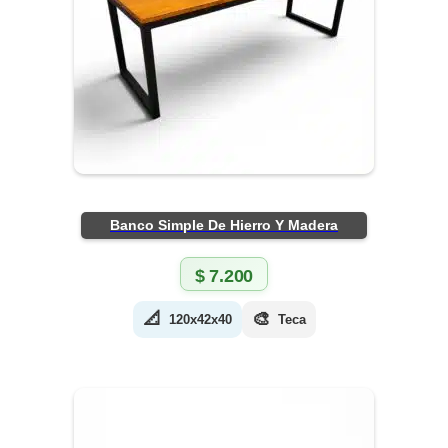
Banco Simple De Hierro Y Madera
$
7.200
📐
🎨
120x42x40
Teca