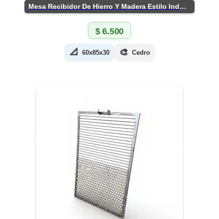
Mesa Recibidor De Hierro Y Madera Estilo Industrial
$
6.500
📐
🎨
60x85x30
Cedro