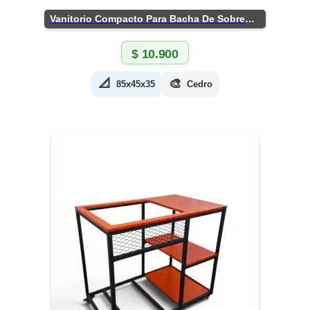
Vanitorio Compacto Para Bacha De Sobreponer
$
10.900
📐
🎨
85x45x35
Cedro