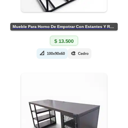
Mueble Para Horno De Empotrar Con Estantes Y Ruedas
$
13.500
📐
🎨
100x90x60
Cedro