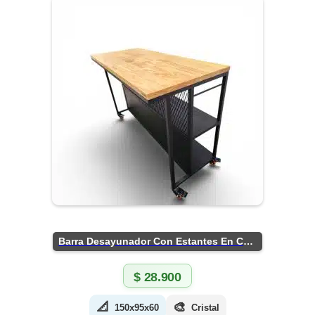
Barra Desayunador Con Estantes En Chapa
$
28.900
📐
🎨
150x95x60
Cristal