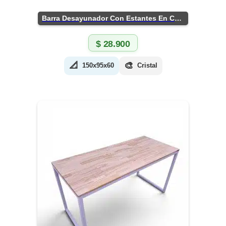
Barra Desayunador Con Estantes En Chapa
$
28.900
📐
🎨
150x95x60
Cristal