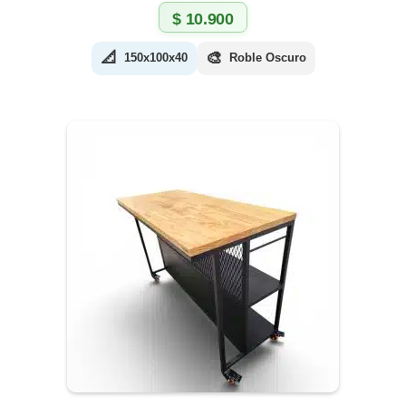
$
10.900
📐
🎨
150x100x40
Roble Oscuro