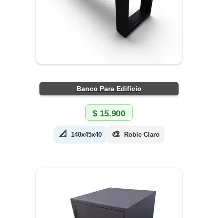
Banco Para Edificio
$
15.900
📐
🎨
140x45x40
Roble Claro