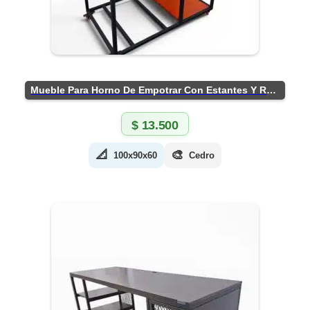
Mueble Para Horno De Empotrar Con Estantes Y Ruedas
$
13.500
📐
🎨
100x90x60
Cedro