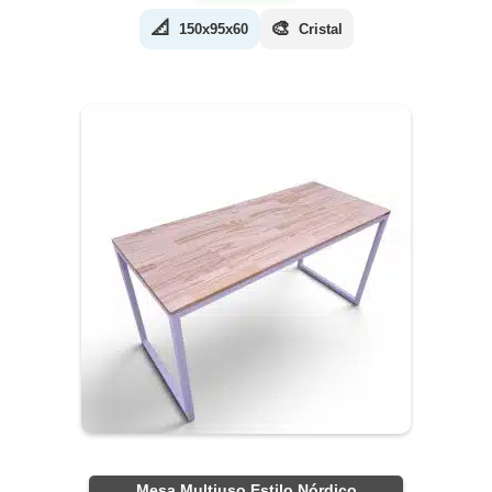
📐
🎨
150x95x60
Cristal
Mesa Multiuso Estilo Nórdico