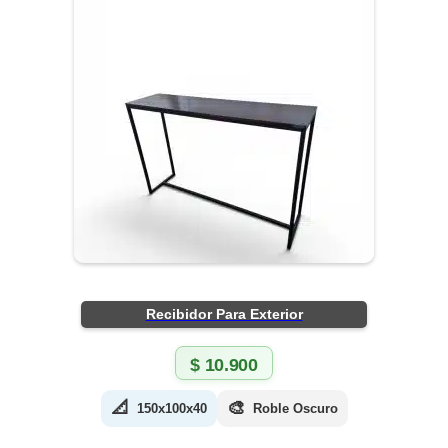
Recibidor Para Exterior
$
10.900
📐
🎨
150x100x40
Roble Oscuro