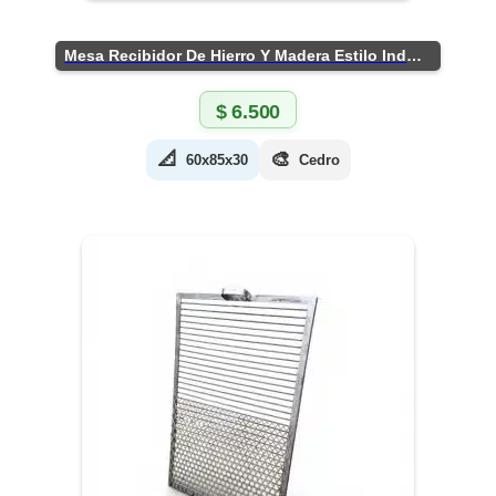
Mesa Recibidor De Hierro Y Madera Estilo Industrial
$
6.500
📐
🎨
60x85x30
Cedro