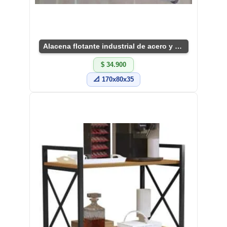
Alacena flotante industrial de acero y madera
$ 34.900
📐 170x80x35