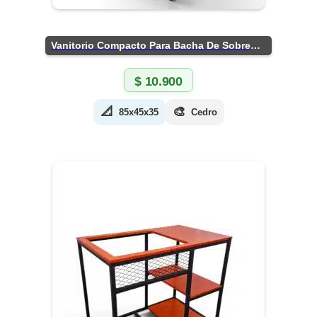
Vanitorio Compacto Para Bacha De Sobreponer
$
10.900
📐
🎨
85x45x35
Cedro