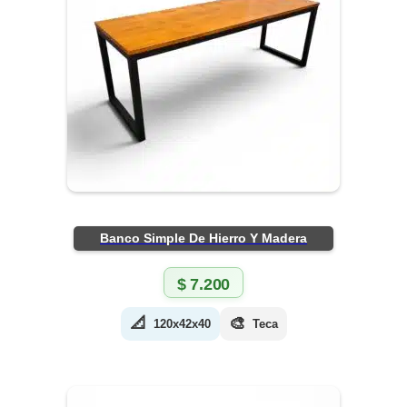
Banco Simple De Hierro Y Madera
$
7.200
📐
🎨
120x42x40
Teca