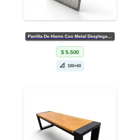
Parrilla De Hierro Con Metal Desplegado
$
5.500
📐
100×60