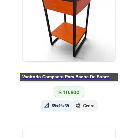
Vanitorio Compacto Para Bacha De Sobreponer
$
10.900
📐
🎨
85x45x35
Cedro