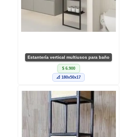
Estantería vertical multiusos para baño
$ 6.900
📐 180x50x17