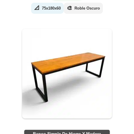
📐
🎨
75x180x60
Roble Oscuro
Banco Simple De Hierro Y Madera