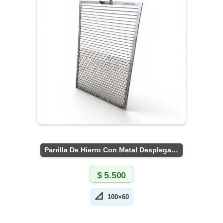
Parrilla De Hierro Con Metal Desplegado
$
5.500
📐
100×60