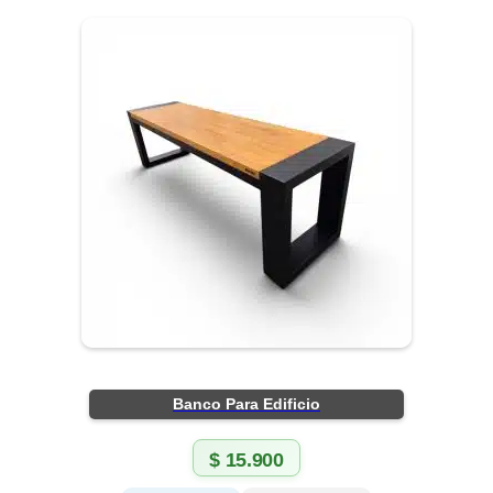
Banco Para Edificio
$
15.900