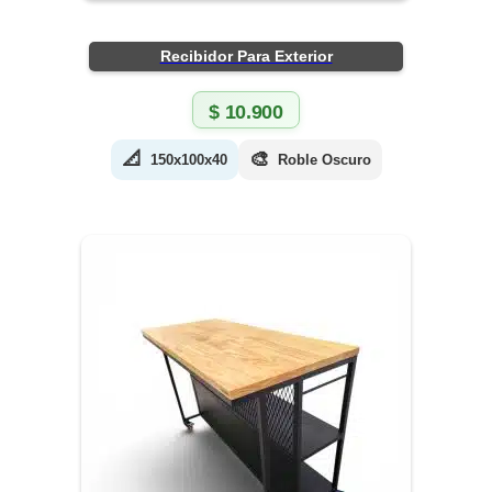
Recibidor Para Exterior
$
10.900
📐
🎨
150x100x40
Roble Oscuro