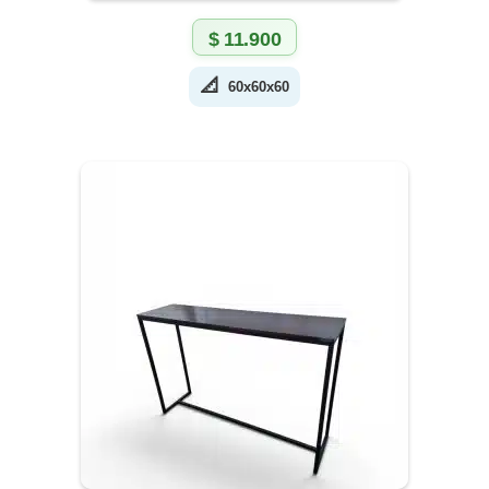
$
11.900
📐
60x60x60