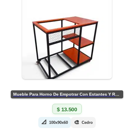
Mueble Para Horno De Empotrar Con Estantes Y Ruedas
$
13.500
📐
🎨
100x90x60
Cedro