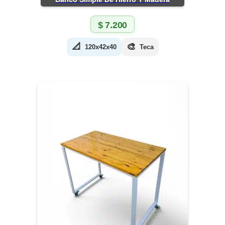
$
7.200
📐
🎨
120x42x40
Teca