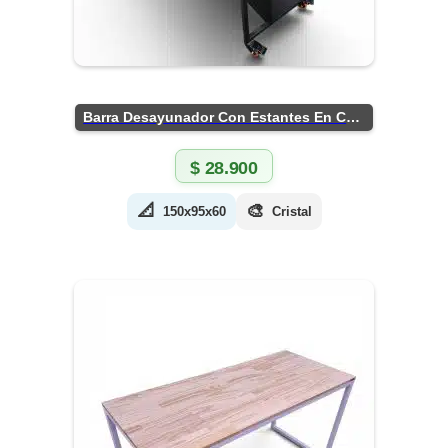
Barra Desayunador Con Estantes En Chapa
$
28.900
📐
🎨
150x95x60
Cristal