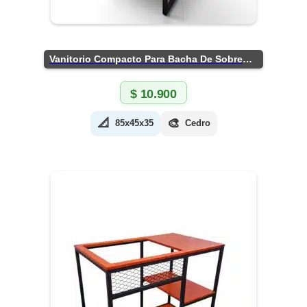
Vanitorio Compacto Para Bacha De Sobreponer
$
10.900
📐
🎨
85x45x35
Cedro