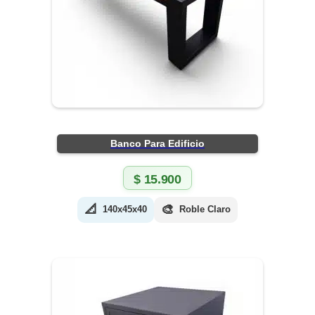
Banco Para Edificio
$
15.900
📐
🎨
140x45x40
Roble Claro