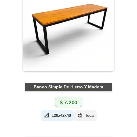
Banco Simple De Hierro Y Madera
$
7.200
📐
🎨
120x42x40
Teca