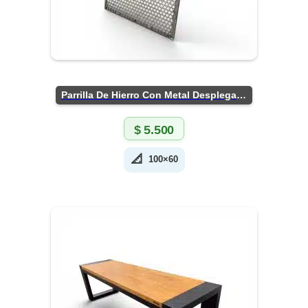
Parrilla De Hierro Con Metal Desplegado
$
5.500
📐
100×60