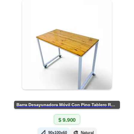
Barra Desayunadora Móvil Con Pino Tablero Rústico
$
9.900
📐
🎨
90x100x60
Natural