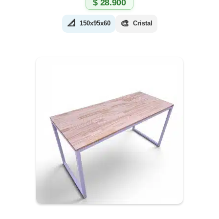
$
28.900
📐
🎨
150x95x60
Cristal