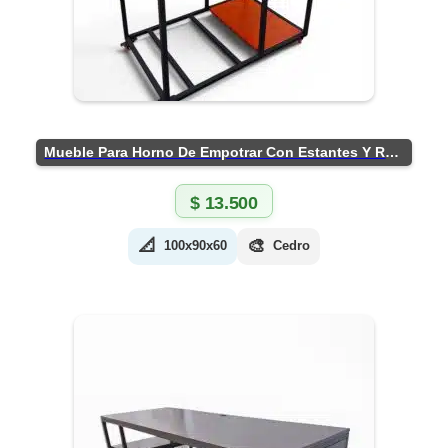
Mueble Para Horno De Empotrar Con Estantes Y Ruedas
$
13.500
📐
🎨
100x90x60
Cedro