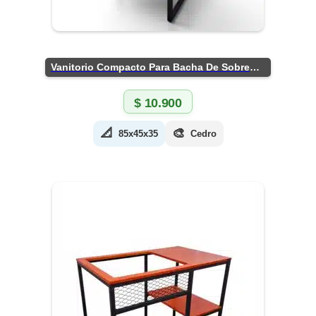
Vanitorio Compacto Para Bacha De Sobreponer
$
10.900
📐
🎨
85x45x35
Cedro