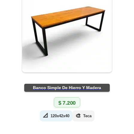
Banco Simple De Hierro Y Madera
$
7.200
📐
🎨
120x42x40
Teca