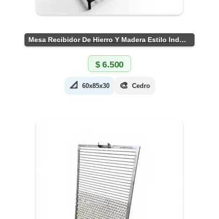
Mesa Recibidor De Hierro Y Madera Estilo Industrial
$
6.500
📐
🎨
60x85x30
Cedro