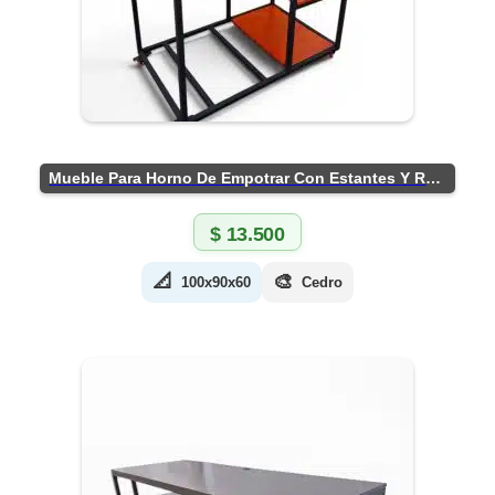
Mueble Para Horno De Empotrar Con Estantes Y Ruedas
$
13.500
📐
🎨
100x90x60
Cedro