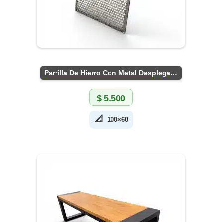
Parrilla De Hierro Con Metal Desplegado
$
5.500
📐
100×60