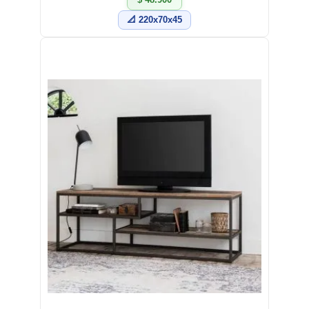
📐 220x70x45