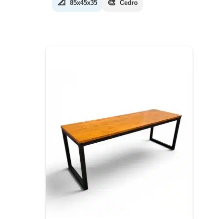
📐
🎨
85x45x35
Cedro