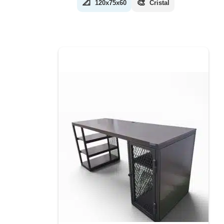
📐
🎨
120x75x60
Cristal