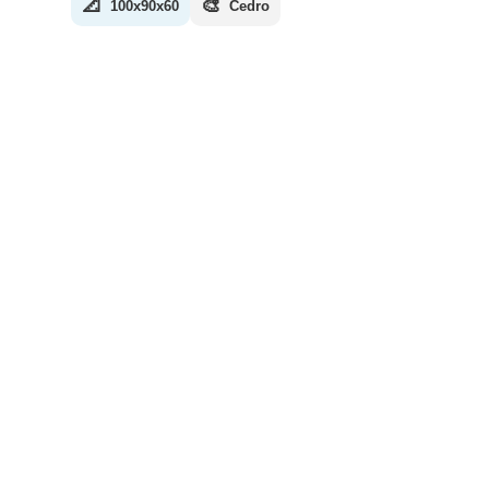
📐
🎨
100x90x60
Cedro