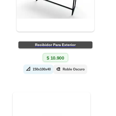
Recibidor Para Exterior
$
10.900
📐
🎨
150x100x40
Roble Oscuro