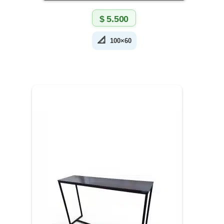
$
5.500
📐
100×60