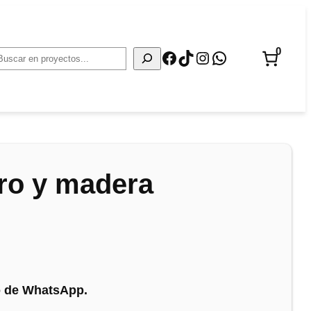
0
Facebook
TikTok
Instagram
WhatsApp
Buscar
rro y madera
no de WhatsApp.