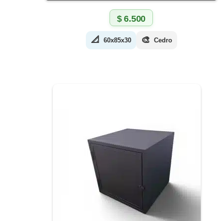
$
6.500
📐
🎨
60x85x30
Cedro