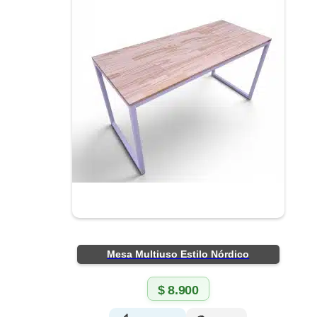
Mesa Multiuso Estilo Nórdico
$
8.900