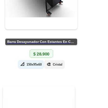
Barra Desayunador Con Estantes En Chapa
$
28.900
📐
🎨
150x95x60
Cristal