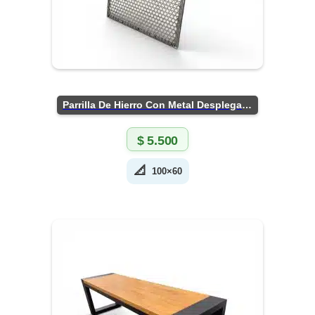
Parrilla De Hierro Con Metal Desplegado
$
5.500
📐
100×60