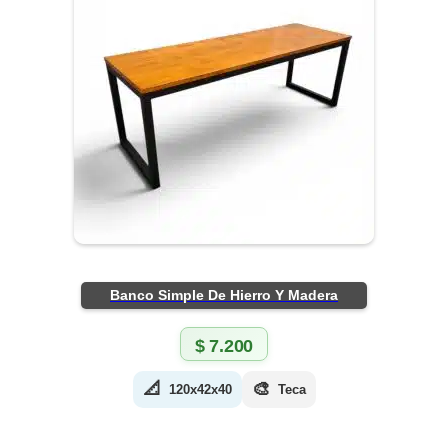
Banco Simple De Hierro Y Madera
$
7.200
📐
🎨
120x42x40
Teca