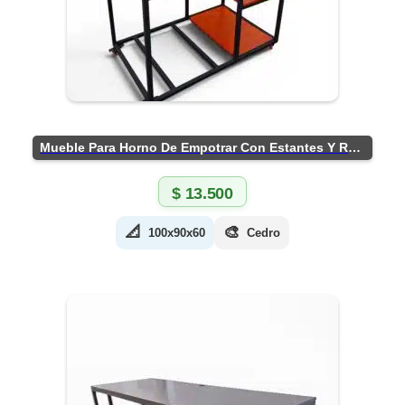
Mueble Para Horno De Empotrar Con Estantes Y Ruedas
$
13.500
📐
🎨
100x90x60
Cedro