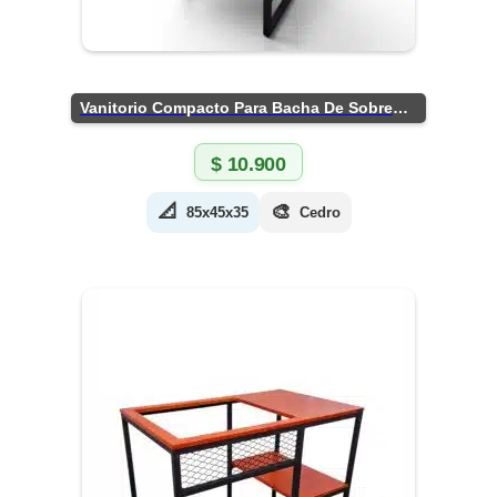
Vanitorio Compacto Para Bacha De Sobreponer
$
10.900
📐
🎨
85x45x35
Cedro