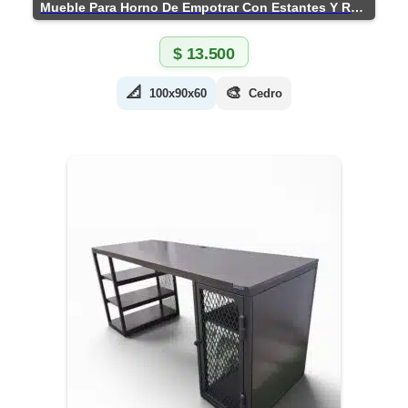
Mueble Para Horno De Empotrar Con Estantes Y Ruedas
$
13.500
📐
🎨
100x90x60
Cedro