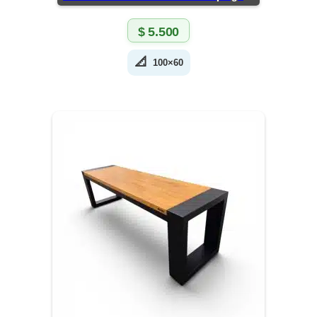
$
5.500
📐
100×60