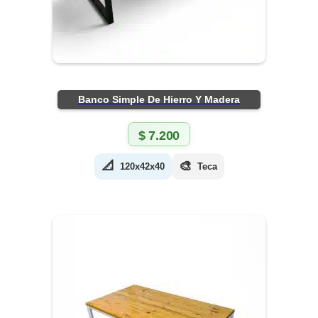
Banco Simple De Hierro Y Madera
$
7.200
📐
🎨
120x42x40
Teca