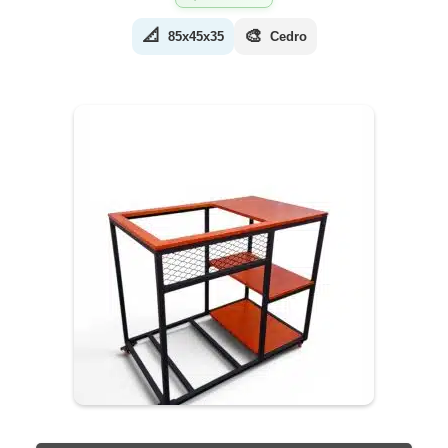
📐
🎨
85x45x35
Cedro