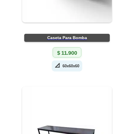
Caseta Para Bomba
$
11.900
📐
60x60x60