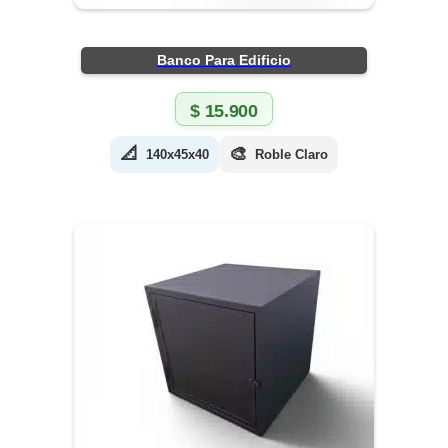
Banco Para Edificio
$
15.900
📐
🎨
140x45x40
Roble Claro