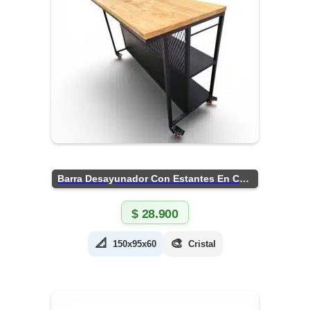
Barra Desayunador Con Estantes En Chapa
$
28.900
📐
🎨
150x95x60
Cristal