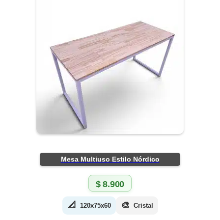
Mesa Multiuso Estilo Nórdico
$
8.900
📐
🎨
120x75x60
Cristal