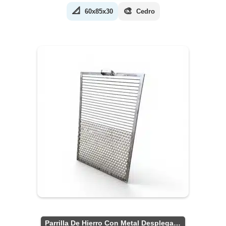
📐
🎨
60x85x30
Cedro
Parrilla De Hierro Con Metal Desplegado