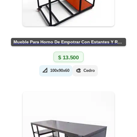
Mueble Para Horno De Empotrar Con Estantes Y Ruedas
$
13.500
📐
🎨
100x90x60
Cedro