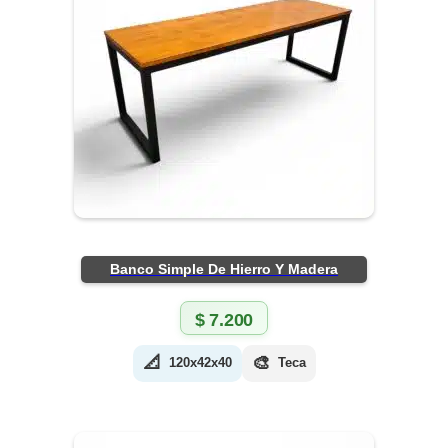
Banco Simple De Hierro Y Madera
$
7.200
📐
🎨
120x42x40
Teca