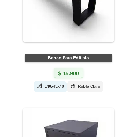
Banco Para Edificio
$
15.900
📐
🎨
140x45x40
Roble Claro