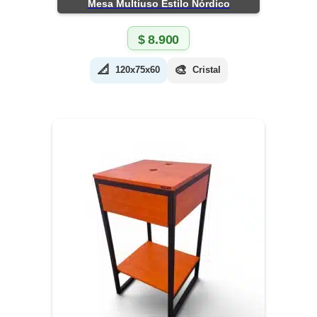
Mesa Multiuso Estilo Nórdico
$
8.900
📐
🎨
120x75x60
Cristal