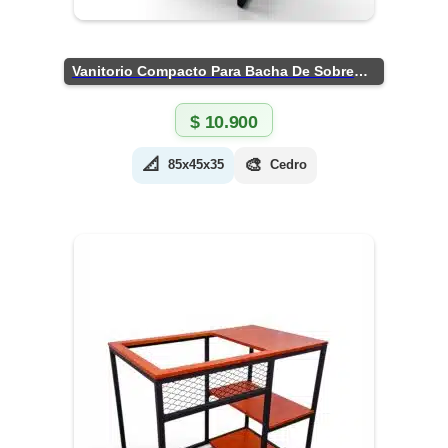
Vanitorio Compacto Para Bacha De Sobreponer
$
10.900
📐
🎨
85x45x35
Cedro