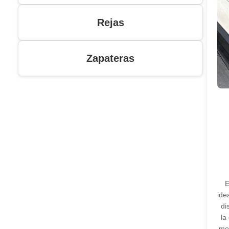
Rejas
Zapateras
E
ide
di
la
mod