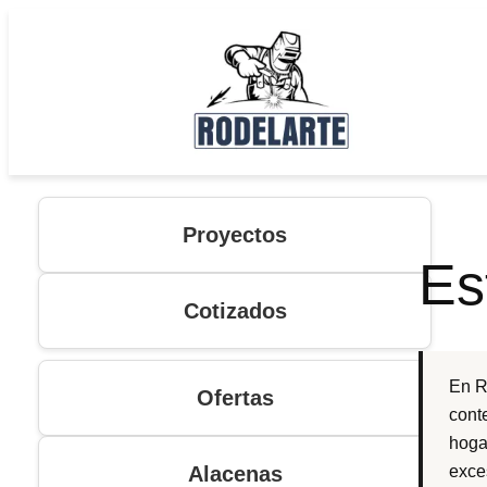
Saltar
al
contenido
Proyectos
Es
Cotizados
En Ro
Ofertas
cont
hoga
Alacenas
exce