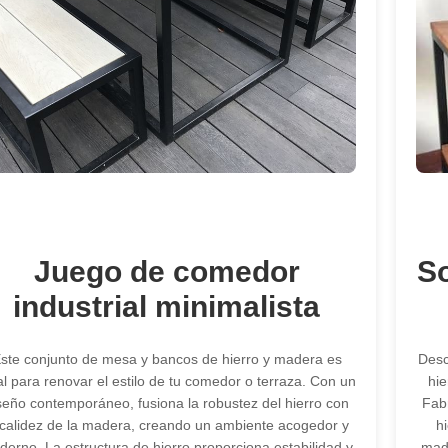
Juego de comedor
So
industrial minimalista
ste conjunto de mesa y bancos de hierro y madera es
Desc
al para renovar el estilo de tu comedor o terraza. Con un
hie
seño contemporáneo, fusiona la robustez del hierro con
Fabr
 calidez de la madera, creando un ambiente acogedor y
h
erno. La estructura de hierro proporciona estabilidad y
made