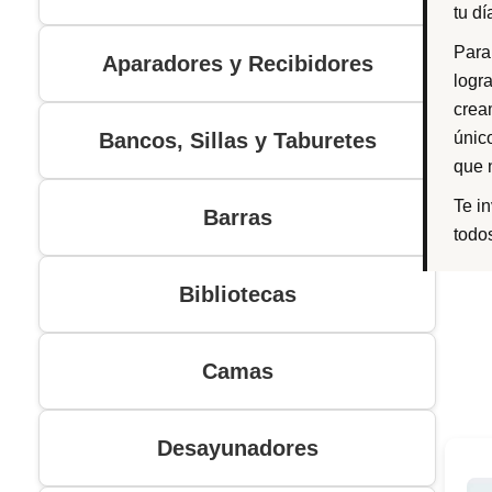
tu dí
Para
Aparadores y Recibidores
logr
crea
Bancos, Sillas y Taburetes
únic
que 
Te i
Barras
todo
Bibliotecas
Camas
Desayunadores